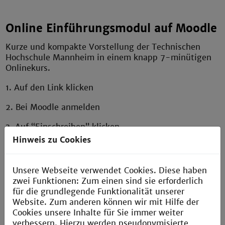
Online Einführungsmodul auf Moodle
Kurze und kompakte Vorstellung der Technischen
Hochschule Mannheim in einem knapp 7-minütigen
Onlinekurs.
1. Auf den Link klicken
2. Bei Moodle anmelden
3. Auf “Einschreiben” klicken
Hinweis zu Cookies
4. Auf “Start” klicken
Online Einführungsmodul
Unsere Webseite verwendet Cookies. Diese haben
zwei Funktionen: Zum einen sind sie erforderlich
für die grundlegende Funktionalität unserer
Website. Zum anderen können wir mit Hilfe der
Cookies unsere Inhalte für Sie immer weiter
verbessern. Hierzu werden pseudonymisierte