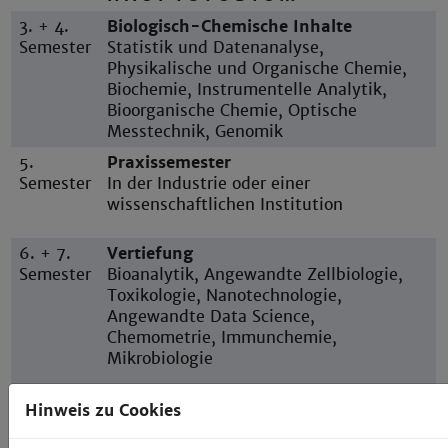
3. + 4.
Biologisch-Chemische Inhalte
Semester
Statistik und Datenanalyse,
Physikalische und Organische Chemie,
Biochemie, Instrumentelle Analytik,
Bioorganische Chemie, Optische
Messtechnik, Genomik
5.
Praxissemester
Semester
In der Industrie oder einer
wissenschaftlichen Institution
6. + 7.
Vertiefung
Semester
Bioanalytik, Angewandte Zellbiologie,
Toxikologie, Nanotechnologie,
Angewandte Data Science,
Chemometrie, Immunchemie,
Mikrobiologie
7.
Bachelorarbeit
Hinweis zu Cookies
Semester
In der Industrie, einer