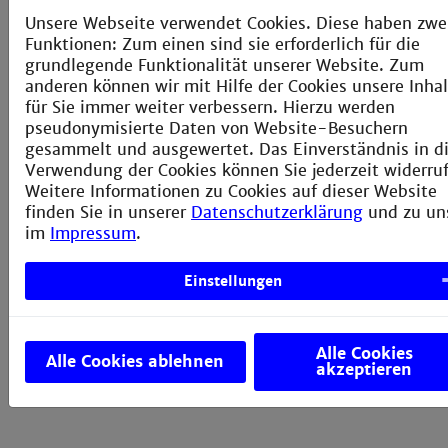
wissenschaftlichen Institution (auch im
Ausland) oder innerhalb der Fakultät.
Unsere Webseite verwendet Cookies. Diese haben zwe
Funktionen: Zum einen sind sie erforderlich für die
grundlegende Funktionalität unserer Website. Zum
anderen können wir mit Hilfe der Cookies unsere Inha
für Sie immer weiter verbessern. Hierzu werden
pseudonymisierte Daten von Website-Besuchern
gesammelt und ausgewertet. Das Einverständnis in d
Verwendung der Cookies können Sie jederzeit widerru
Weitere Informationen zu Cookies auf dieser Website
Wahlmöglichkeiten / Master
finden Sie in unserer
Datenschutzerklärung
und zu un
im
Impressum
.
Auf dem Bachelor-Studium aufbauend folgt der
Einstellungen
dreisemestrige, international ausgerichtete und in
englischer Sprache durchgeführte Masterstudiengang
Biotechnology mit dem Schwerpunkt
Alle Cookies
Alle Cookies ablehnen
akzeptieren
"Biomedical Science and Technology"