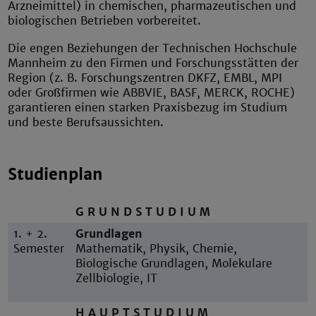
Arzneimittel) in chemischen, pharmazeutischen und
biologischen Betrieben vorbereitet.
Die engen Beziehungen der Technischen Hochschule
Mannheim zu den Firmen und Forschungsstätten der
Region (z. B. Forschungszentren DKFZ, EMBL, MPI
oder Großfirmen wie ABBVIE, BASF, MERCK, ROCHE)
garantieren einen starken Praxisbezug im Studium
und beste Berufsaussichten.
Studienplan
G R U N D S T U D I U M
1. + 2.
Grundlagen
Semester
Mathematik, Physik, Chemie,
Biologische Grundlagen, Molekulare
Zellbiologie, IT
H A U P T S T U D I U M