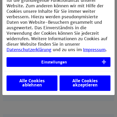
für die grundlegende Funktionalität unserer
Die Bewerbungen sind zu senden an:
Website. Zum anderen können wir mit Hilfe der
career@th-mannheim.de
Cookies unsere Inhalte für Sie immer weiter
verbessern. Hierzu werden pseudonymisierte
Daten von Website-Besuchern gesammelt und
ausgewertet. Das Einverständnis in die
Verwendung der Cookies können Sie jederzeit
widerrufen. Weitere Informationen zu Cookies auf
dieser Website finden Sie in unserer
Beteiligte Firmen
Datenschutzerklärung
und zu uns im
Impressum
.
Die Stipendien
Einstellungen
Einverständniserklärung (PDF)
Das Vergabeverfahren
Alle Cookies
Alle Cookies
ablehnen
akzeptieren
Kontakt