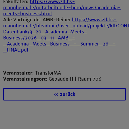
Fakultäten:
https://www.zll.hs-
mannheim.de/mitarbeitende-hero/news/academia-
meets-business.html
Alle Vorträge der AMB-Reihe:
https://www.zll.hs-
mannheim.de/fileadmin/user_upload/projekte/kll/CO
Datenbank/3-20_Academia-Meets-
Business/2026_03_11_AMB_-
_Academia_Meets_Business_-_Summer_26_-
_FINAL.pdf
Veranstalter
: TransforMA
Veranstaltungsort
: Gebäude H | Raum 706
« zurück