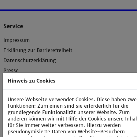
Service
Impressum
Erklärung zur Barrierefreiheit
Datenschutzerklärung
Presse
Anfahrt und Campusplan
Hinweis zu Cookies
Sitemap
Unsere Webseite verwendet Cookies. Diese haben zwe
Verbesserungsvorschlag melden
Funktionen: Zum einen sind sie erforderlich für die
grundlegende Funktionalität unserer Website. Zum
anderen können wir mit Hilfe der Cookies unsere Inha
für Sie immer weiter verbessern. Hierzu werden
Kontakt
pseudonymisierte Daten von Website-Besuchern