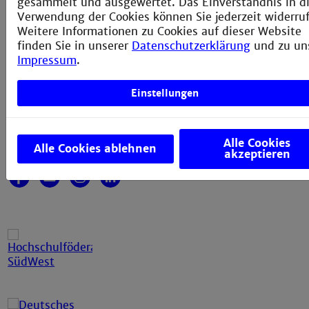
gesammelt und ausgewertet. Das Einverständnis in d
Technische Hochschule Mannheim
Verwendung der Cookies können Sie jederzeit widerru
Paul-Wittsack-Straße 10
Weitere Informationen zu Cookies auf dieser Website
68163 Mannheim
finden Sie in unserer
Datenschutzerklärung
und zu un
Impressum
.
+49 621 292-6111
+49 621 292-6420
info@th-mannheim.de
Einstellungen
Social Media
Alle Cookies
Alle Cookies ablehnen
akzeptieren