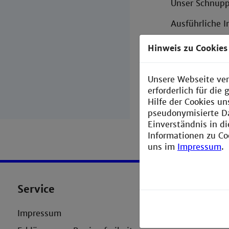
Unser Schnuppe
Ausführliche 
Hinweis zu Cookies
Unsere Webseite ver
« zurück
erforderlich für di
Hilfe der Cookies un
pseudonymisierte D
Einverständnis in d
Informationen zu Co
uns im
Impressum
.
Service
Konta
Technisch
Impressum
Paul-Witts