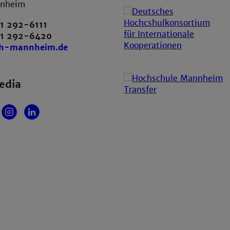
nnheim
1 292-6111
21 292-6420
th-mannheim.de
edia