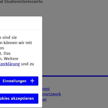
d Studieninteressierte.
 sind sie
en können wir mit
den
t. Das
n. Weitere
zerklärung
und zu
Einstellungen
ookies akzeptieren