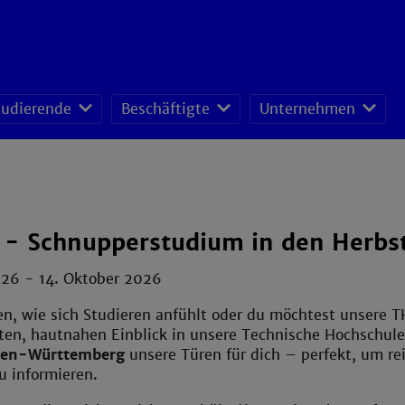
tudierende
Beschäftigte
Unternehmen
fessoren-Lehrveranstaltungsplan
sonal- und Organisationsentwicklung
schafts- und Ressourcenmanagement
 - Schnupperstudium in den Herbst
2026
-
14. Oktober 2026
en, wie sich Studieren anfühlt oder du möchtest unsere 
ten, hautnahen Einblick in unsere Technische Hochschule
den-Württemberg
unsere Türen für dich – perfekt, um re
u informieren.