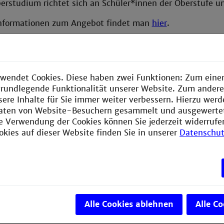
rstudium richtet sich an Schüler*innen der Oberstufe un
Informationen zum Angebot findet man
hier
.
wendet Cookies. Diese haben zwei Funktionen: Zum einen
e grundlegende Funktionalität unserer Website. Zum ander
sere Inhalte für Sie immer weiter verbessern. Hierzu wer
aten von Website-Besuchern gesammelt und ausgewerte
ie Verwendung der Cookies können Sie jederzeit widerrufe
okies auf dieser Website finden Sie in unserer
Datenschut
kt
Alle Cookies ablehnen
Alle C
e Hochschule Mannheim
ack-Straße 10