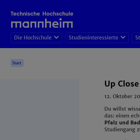
Die Hochschule
Studieninteressierte
S
Pro
Per
Wirt
Start
Up Close
12. Oktober 
Du willst wiss
das: einen ech
Pfalz und Ba
Studiengang z