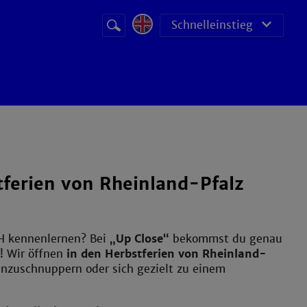
Suchbegriff
Suche
Schnelleinstieg
starten
ferien von Rheinland-Pfalz
TH kennenlernen? Bei
„Up Close“
bekommst du genau
! Wir öffnen
in den Herbstferien von Rheinland-
inzuschnuppern oder sich gezielt zu einem