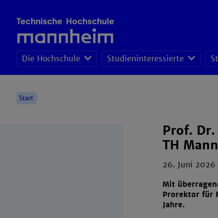
Die Hochschule
Studieninteressierte
S
Pro
Per
Wirt
Start
Prof. Dr
TH Mann
26. Juni 2026
Mit überragen
Prorektor für
Jahre.