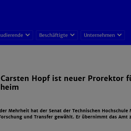
tudierende
Beschäftigte
Unternehmen
fessoren-Lehrveranstaltungsplan
sonal- und Organisationsentwicklung
schafts- und Ressourcenmanagement
. Carsten Hopf ist neuer Prorektor 
heim
der Mehrheit hat der Senat der Technischen Hochschule
 Forschung und Transfer gewählt. Er übernimmt das Amt z