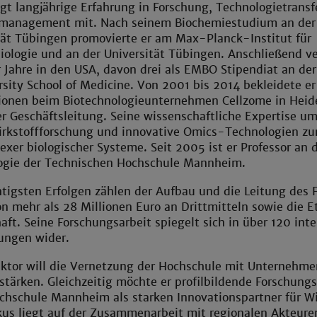
ngt langjährige Erfahrung in Forschung, Technologietransf
management mit. Nach seinem Biochemiestudium an der
tät Tübingen promovierte er am Max-Planck-Institut für
ologie und an der Universität Tübingen. Anschließend ve
 Jahre in den USA, davon drei als EMBO Stipendiat an der
sity School of Medicine. Von 2001 bis 2014 bekleidete e
ionen beim Biotechnologieunternehmen Cellzome in Heide
er Geschäftsleitung. Seine wissenschaftliche Expertise um
Wirkstoffforschung und innovative Omics-Technologien zu
xer biologischer Systeme. Seit 2005 ist er Professor an d
logie der Technischen Hochschule Mannheim.
htigsten Erfolgen zählen der Aufbau und die Leitung des
 mehr als 28 Millionen Euro an Drittmitteln sowie die Et
ft. Seine Forschungsarbeit spiegelt sich in über 120 int
ungen wider.
ktor will die Vernetzung der Hochschule mit Unternehme
stärken. Gleichzeitig möchte er profilbildende Forschu
hschule Mannheim als starken Innovationspartner für Wirt
us liegt auf der Zusammenarbeit mit regionalen Akteuren