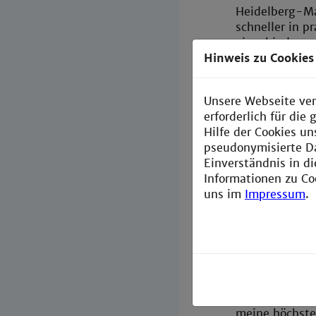
Heidelberg-Ma
schneller in p
einzubinden un
Hinweis zu Cookies
„Mein Vorgänge
als einzige T
Unsere Webseite ver
angewandte Fo
erforderlich für di
Innovationsmo
Hilfe der Cookies un
schaffen und 
pseudonymisierte D
Er übernimmt d
Einverständnis in d
Transferaktiv
Informationen zu Co
Leitung konnte
uns im
Impressum
.
Wissenschaft u
gestärkt werd
begleitete er
„Ich freue mic
Altmann-Diese
Wirtschaft und
meine höchste