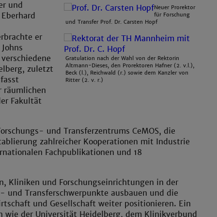
er und
Neuer Prorektor
 Eberhard
für Forschung
und Transfer Prof. Dr. Carsten Hopf
rbrachte er
 Johns
r verschiedene
Gratulation nach der Wahl von der Rektorin
Altmann-Dieses, den Prorektoren Hafner (2. v.l.),
lberg, zuletzt
Beck (l.), Reichwald (r.) sowie dem Kanzler von
fasst
Ritter (2. v. r.)
r räumlichen
er Fakultät
 Forschungs- und Transferzentrums CeMOS, die
ablierung zahlreicher Kooperationen mit Industrie
ernationalen Fachpublikationen und 18
n, Kliniken und Forschungseinrichtungen in der
ngs- und Transferschwerpunkte ausbauen und die
schaft und Gesellschaft weiter positionieren. Ein
 wie der Universität Heidelberg, dem Klinikverbund