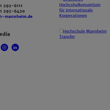
1 292-6111
21 292-6420
th-mannheim.de
edia