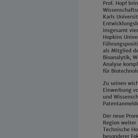
Prof. Hopf bri
Wissenschafts
Karls Universi
Entwicklungsbi
insgesamt vier
Hopkins Univer
Führungsposit
als Mitglied d
Bioanalytik, 
Analyse komple
für Biotechno
Zu seinen wic
Einwerbung von
und Wissenscha
Patentanmeld
Der neue Prore
Region weiter 
Technische Hoc
besonderer Fok