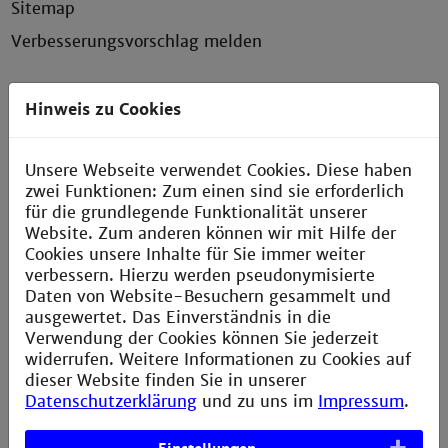
Sitemap
Verbesserungsvorschlag melden
Hinweis zu Cookies
Kontakt
Unsere Webseite verwendet Cookies. Diese haben
Technische Hochschule Mannheim
zwei Funktionen: Zum einen sind sie erforderlich
Paul-Wittsack-Straße 10
für die grundlegende Funktionalität unserer
68163 Mannheim
Website. Zum anderen können wir mit Hilfe der
+49 621 292-6111
Cookies unsere Inhalte für Sie immer weiter
+49 621 292-6420
verbessern. Hierzu werden pseudonymisierte
info@th-mannheim.de
Daten von Website-Besuchern gesammelt und
ausgewertet. Das Einverständnis in die
Verwendung der Cookies können Sie jederzeit
widerrufen. Weitere Informationen zu Cookies auf
Social Media
dieser Website finden Sie in unserer
Datenschutzerklärung
und zu uns im
Impressum
.