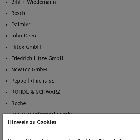
Bihl + Wiedemann
Bosch
Daimler
John Deere
Hitex GmbH
Friedrich Lütze GmbH
NewTec GmbH
Pepperl+Fuchs SE
ROHDE & SCHWARZ
Roche
VECTOR Informatik GmbH
Hinweis zu Cookies
u.v.m.