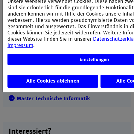
Unsere Webseite verwendet Cookies. Diese haben zwe
sind sie erforderlich für die grundlegende Funktional
Weitere Informationen auf der Webseite der
anderen können wir mit Hilfe der Cookies unsere Inhal
Fakultät:
verbessern. Hierzu werden pseudonymisierte Daten 
gesammelt und ausgewertet. Das Einverständnis in d
Fakultät für Informationstechnik
Cookies können Sie jederzeit widerrufen. Weitere Info
dieser Website finden Sie in unserer
Datenschutzerkl
Impressum
.
Einstellungen
Verwandte Studiengänge
Alle Cookies ablehnen
Alle Co
Master Medizintechnik
Master Technische Informatik
Interessiert?