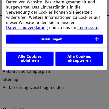
Daten von Website-Besuchern gesammelt und
ausgewertet. Das Einverständnis in die
Verwendung der Cookies können Sie jederzeit
widerrufen. Weitere Informationen zu Cookies auf
dieser Website finden Sie in unserer
Datenschutzerklärung
und zu uns im
Impressum
.
Service
Impressum
Einstellungen
Erklärung zur Barrierefreiheit
Datenschutzerklärung
Alle Cookies
Alle Cookies
ablehnen
akzeptieren
Presse
Anfahrt und Campusplan
Sitemap
Verbesserungsvorschlag melden