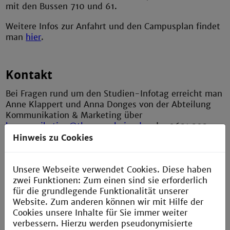
mit den Bussen 710 und 61.
Weitere Infos zur Anfahrt und den Campusplan findet
man
hier
.
Kontakt
Bei Fragen rund um den Studien-Infotag erreicht man
Anne Klappert und Anna Donges von der Abteilung
Kommunikation & Marketing über
kommunikation@th-mannheim.de
oder 0621 292
6897 / 0621 292 6565.
Hinweis zu Cookies
Hinweis: Auf dieser Veranstaltung werden Foto-
Unsere Webseite verwendet Cookies. Diese haben
und Bildaufnahmen gemacht, die wir für die
zwei Funktionen: Zum einen sind sie erforderlich
Berichterstattung zur Veranstaltung verwenden.
für die grundlegende Funktionalität unserer
Website. Zum anderen können wir mit Hilfe der
Cookies unsere Inhalte für Sie immer weiter
verbessern. Hierzu werden pseudonymisierte