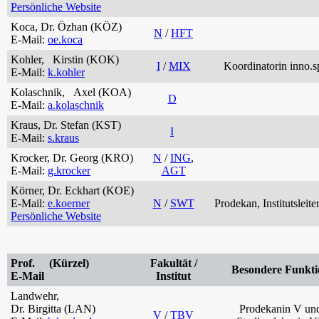
Persönliche Website
Koca, Dr. Özhan (KÖZ)
N
/
HFT
E-Mail:
oe.koca
Kohler, Kirstin (KOK)
I
/
MIX
Koordinatorin inno.s
E-Mail:
k.kohler
Kolaschnik, Axel (KOA)
D
E-Mail:
a.kolaschnik
Kraus, Dr. Stefan (KST)
I
E-Mail:
s.kraus
Krocker, Dr. Georg (KRO)
N
/
ING
,
E-Mail:
g.krocker
AGT
Körner, Dr. Eckhart (KOE)
E-Mail:
e.koerner
N
/
SWT
Prodekan, Institutslei
Persönliche Website
Prof. (Kürzel)
Fakultät /
Besondere Funkti
E-Mail
Institut
Landwehr,
Dr. Birgitta (LAN)
Prodekanin V un
V
/
TBV