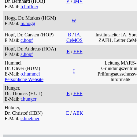
Dr. Bernhard (HOB)
V
/
IMV
E-Mail:
b.hoffner
Hogg, Dr. Markus (HGM)
W
E-Mail:
m.hogg
Hopf, Dr. Carsten (HOP)
B
/
IA
,
Institutsleiter IA, Spr
E-Mail:
c.hopf
CeMOS
ZAFH, Leiter Ce
Hopf, Dr. Andreas (HOA)
E
/
EEE
E-Mail:
a.hopf
Hummel,
Leitung MARS-
Dr. Oliver (HUM)
Gründungszentru
I
E-Mail:
o.hummel
Prüfungsausschussv
Persönliche Website
Informatik
Hunger,
Dr. Thomas (HUT)
E
/
EEE
E-Mail:
t.hunger
Hübner,
Dr. Christof (HBN)
E
/
AEK
E-Mail:
c.huebner