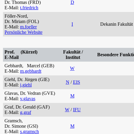
Dr. Thomas (FRD)
D
E-Mail:
t.friedrich
Föller-Nord,
Dr. Miriam (FOL)
I
Dekanin Fakultät 
E-Mail:
m.foeller
Persönliche Website
Prof. (Kürzel)
Fakultät /
Besondere Funkti
E-Mail
Institut
Gebhardt, Marcel (GEB)
W
E-Mail:
m.gebhardt
Giehl, Dr. Jürgen (GIE)
N
/
EIS
E-Mail:
j.giehl
Glavas, Dr. Vedran (GVE)
M
E-Mail:
v.glavas
Graf, Dr. Gerald (GAF)
W
/
IFU
E-Mail:
g.graf
Gramsch,
Dr. Simone (GSI)
M
E-Mail:
s.gramsch