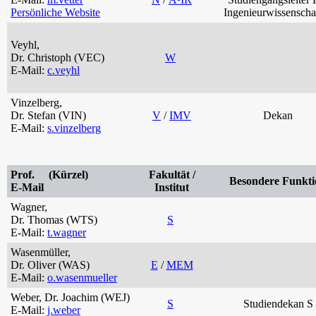
Persönliche Website
Ingenieurwissenscha
Veyhl,
Dr. Christoph (VEC)
W
E-Mail:
c.veyhl
Vinzelberg,
Dr. Stefan (VIN)
V
/
IMV
Dekan
E-Mail:
s.vinzelberg
Prof. (Kürzel)
Fakultät /
Besondere Funkti
E-Mail
Institut
Wagner,
Dr. Thomas (WTS)
S
E-Mail:
t.wagner
Wasenmüller,
Dr. Oliver (WAS)
E
/
MEM
E-Mail:
o.wasenmueller
Weber, Dr. Joachim (WEJ)
S
Studiendekan S
E-Mail:
j.weber