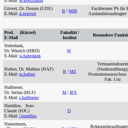
E-Mail:
w.goetzmann
Gövert, Dr. Dennis (GDE)
Fachberater PS für 
B
/
MIB
E-Mail:
d.goevert
Auslandsbeauftragter 
Prof. (Kürzel)
Fakultät /
Besondere Funkti
E-Mail
Institut
Habedank,
Dr. Winrich (HBD)
W
E-Mail:
w.habedank
Vertrauensdozen
Hafner, Dr. Mathias (HAF)
(Studienstiftung)
B
/
MZ
E-Mail:
m.hafner
Promotionsausschuss
Fak. Uni
Halfmeier,
Dr. Stefan (HLF)
M
/
IFA
E-Mail:
s.halfmeier
Hamilius, Jean-
Claude (HJC)
D
E-Mail:
j.hamilius
Hansemann,
Rektoratsbeauftragter