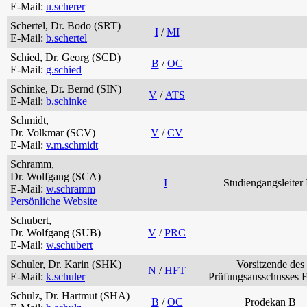
E-Mail:
u.scherer
Schertel, Dr. Bodo (SRT)
I
/
MI
E-Mail:
b.schertel
Schied, Dr. Georg (SCD)
B
/
OC
E-Mail:
g.schied
Schinke, Dr. Bernd (SIN)
V
/
ATS
E-Mail:
b.schinke
Schmidt,
Dr. Volkmar (SCV)
V
/
CV
E-Mail:
v.m.schmidt
Schramm,
Dr. Wolfgang (SCA)
I
Studiengangsleiter
E-Mail:
w.schramm
Persönliche Website
Schubert,
Dr. Wolfgang (SUB)
V
/
PRC
E-Mail:
w.schubert
Schuler, Dr. Karin (SHK)
Vorsitzende des
N
/
HFT
E-Mail:
k.schuler
Prüfungsausschusses 
Schulz, Dr. Hartmut (SHA)
B
/
OC
Prodekan B