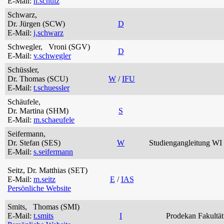
E-Mail:
h.schulz
Schwarz,
Dr. Jürgen (SCW)
D
E-Mail:
j.schwarz
Schwegler, Vroni (SGV)
D
E-Mail:
v.schwegler
Schüssler,
Dr. Thomas (SCU)
W
/
IFU
E-Mail:
t.schuessler
Schäufele,
Dr. Martina (SHM)
S
E-Mail:
m.schaeufele
Seifermann,
Dr. Stefan (SES)
W
Studiengangleitung WI
E-Mail:
s.seifermann
Seitz, Dr. Matthias (SET)
E-Mail:
m.seitz
E
/
IAS
Persönliche Website
Smits, Thomas (SMI)
E-Mail:
t.smits
I
Prodekan Fakultät