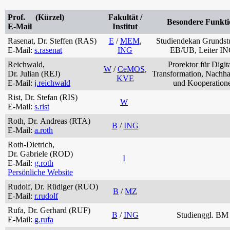
Prof. (Kürzel)
Fakultät /
Besondere Funkti
E-Mail
Institut
Rasenat, Dr. Steffen (RAS)
E
/
MEM
,
Studiendekan Grunds
E-Mail:
s.rasenat
ING
EB/UB, Leiter I
Reichwald,
Prorektor für Digit
W
/
CeMOS
,
Dr. Julian (REJ)
Transformation, Nachhal
KVE
E-Mail:
j.reichwald
und Kooperation
Rist, Dr. Stefan (RIS)
W
E-Mail:
s.rist
Roth, Dr. Andreas (RTA)
B
/
ING
E-Mail:
a.roth
Roth-Dietrich,
Dr. Gabriele (ROD)
I
E-Mail:
g.roth
Persönliche Website
Rudolf, Dr. Rüdiger (RUO)
B
/
MZ
E-Mail:
r.rudolf
Rufa, Dr. Gerhard (RUF)
B
/
ING
Studienggl. BM
E-Mail:
g.rufa