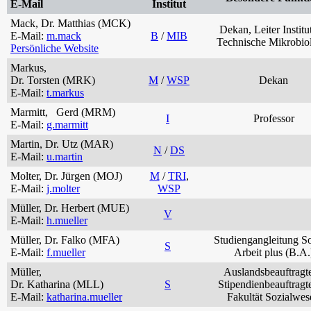
E-Mail
Institut
Mack, Dr. Matthias (MCK)
Dekan, Leiter Institut
E-Mail:
m.mack
B
/
MIB
Technische Mikrobio
Persönliche Website
Markus,
Dr. Torsten (MRK)
M
/
WSP
Dekan
E-Mail:
t.markus
Marmitt, Gerd (MRM)
I
Professor
E-Mail:
g.marmitt
Martin, Dr. Utz (MAR)
N
/
DS
E-Mail:
u.martin
Molter, Dr. Jürgen (MOJ)
M
/
TRI
,
E-Mail:
j.molter
WSP
Müller, Dr. Herbert (MUE)
V
E-Mail:
h.mueller
Müller, Dr. Falko (MFA)
Studiengangleitung So
S
E-Mail:
f.mueller
Arbeit plus (B.A.
Müller,
Auslandsbeauftragte
Dr. Katharina (MLL)
S
Stipendienbeauftragt
E-Mail:
katharina.mueller
Fakultät Sozialwes