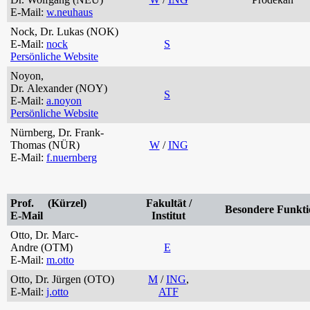
E-Mail:
w.neuhaus
Nock, Dr. Lukas (NOK)
E-Mail:
nock
S
Persönliche Website
Noyon,
Dr. Alexander (NOY)
S
E-Mail:
a.noyon
Persönliche Website
Nürnberg, Dr. Frank-
Thomas (NÜR)
W
/
ING
E-Mail:
f.nuernberg
Prof. (Kürzel)
Fakultät /
Besondere Funkti
E-Mail
Institut
Otto, Dr. Marc-
Andre (OTM)
E
E-Mail:
m.otto
Otto, Dr. Jürgen (OTO)
M
/
ING
,
E-Mail:
j.otto
ATF