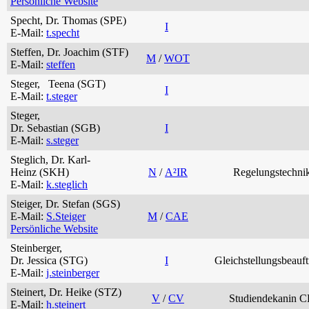
Persönliche Website
Specht, Dr. Thomas (SPE)
I
E-Mail:
t.specht
Steffen, Dr. Joachim (STF)
M
/
WOT
E-Mail:
steffen
Steger, Teena (SGT)
I
E-Mail:
t.steger
Steger,
Dr. Sebastian (SGB)
I
E-Mail:
s.steger
Steglich, Dr. Karl-
Heinz (SKH)
N
/
A²IR
Regelungstechni
E-Mail:
k.steglich
Steiger, Dr. Stefan (SGS)
E-Mail:
S.Steiger
M
/
CAE
Persönliche Website
Steinberger,
Dr. Jessica (STG)
I
Gleichstellungsbeauft
E-Mail:
j.steinberger
Steinert, Dr. Heike (STZ)
V
/
CV
Studiendekanin 
E-Mail:
h.steinert