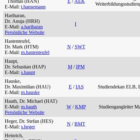
Thomas (HAN)
E
/
AEK
Weiterbildungsstudie
E-Mail:
t.hansemann
Hariharan,
Dr. Anuja (HRH)
I
E-Mail:
a.hariharan
Persönliche Website
Hastenteufel,
Dr. Mark (HTM)
N
/
SWT
E-Mail:
m.hastenteufel
Haupt,
Dr. Sebastian (HAP)
M
/
IPM
E-Mail:
s.haupt
Hauske,
Dr. Maximilian (HAU)
E
/
IAS
Studiendekan ELB,
E-Mail:
m.hauske
Hauth, Dr. Michael (HAT)
E-Mail:
m.hauth
W
/
KMP
Studiengangleiter Ma
Persönliche Website
Heger, Dr. Stefan (HES)
N
/
BMT
E-Mail:
s.heger
Heinrich,