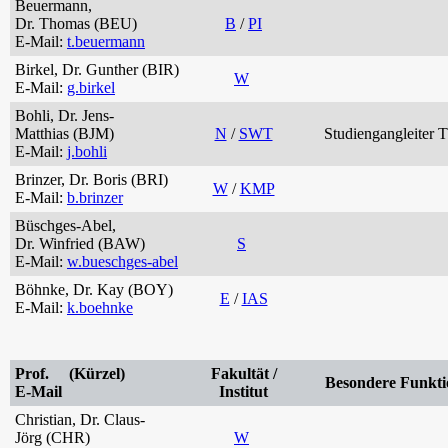
Beuermann,
Dr. Thomas (BEU)
B
/
PI
E-Mail:
t.beuermann
Birkel, Dr. Gunther (BIR)
W
E-Mail:
g.birkel
Bohli, Dr. Jens-
Matthias (BJM)
N
/
SWT
Studiengangleiter 
E-Mail:
j.bohli
Brinzer, Dr. Boris (BRI)
W
/
KMP
E-Mail:
b.brinzer
Büschges-Abel,
Dr. Winfried (BAW)
S
E-Mail:
w.bueschges-abel
Böhnke, Dr. Kay (BOY)
E
/
IAS
E-Mail:
k.boehnke
Prof. (Kürzel)
Fakultät /
Besondere Funkti
E-Mail
Institut
Christian, Dr. Claus-
Jörg (CHR)
W