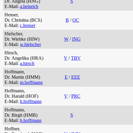
Dr. Angela (HNG)
S
E-Mail:
a.heinrich
Henser,
Dr. Christina (BCS)
B
/
OC
E-Mail:
c.henser
Hielscher,
Dr. Wiebke (HIW)
W
/
ING
E-Mail:
w.hielscher
Hirsch,
Dr. Angelika (HRA)
V
/
TBV
E-Mail:
a.hirsch
Hoffmann,
Dr. Martin (HMM)
E
/
EEE
E-Mail:
m.hoffmann
Hoffmann,
Dr. Harald (HOF)
V
/
PRC
E-Mail:
h.hoffmann
Hoffmann,
Dr. Birgit (HMB)
S
E-Mail:
b.hoffmann
Hoffner,