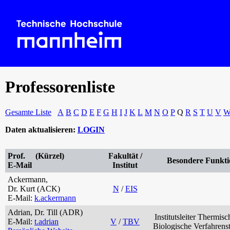
Professorenliste
Gesamte Liste
A
B
C
D
E
F
G
H
I
J
K
L
M
N
O
P
Q
R
S
T
U
V
Daten aktualisieren:
LOGIN
Prof. (Kürzel)
Fakultät /
Besondere Funkti
E-Mail
Institut
Ackermann,
Dr. Kurt (ACK)
N
/
EIS
E-Mail:
k.ackermann
Adrian, Dr. Till (ADR)
Institutsleiter Thermis
E-Mail:
t.adrian
V
/
TBV
Biologische Verfahrens