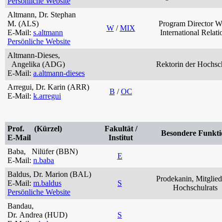
Persönliche Website
Altmann, Dr. Stephan
M. (ALS)
Program Director W
W
/
MIX
E-Mail:
s.altmann
International Relati
Persönliche Website
Altmann-Dieses,
Angelika (ADG)
Rektorin der Hochsc
E-Mail:
a.altmann-dieses
Arregui, Dr. Karin (ARR)
B
/
OC
E-Mail:
k.arregui
Prof. (Kürzel)
Fakultät /
Besondere Funkti
E-Mail
Institut
Baba, Nilüfer (BBN)
E
E-Mail:
n.baba
Baldus, Dr. Marion (BAL)
Prodekanin, Mitglied
E-Mail:
m.baldus
S
Hochschulrats
Persönliche Website
Bandau,
Dr. Andrea (HUD)
S