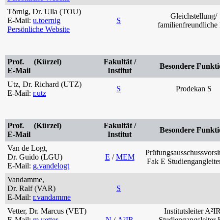
Törnig, Dr. Ulla (TOU)
Gleichstellung/
E-Mail:
u.toernig
S
familienfreundliche
Persönliche Website
Prof. (Kürzel)
Fakultät /
Besondere Funkti
E-Mail
Institut
Utz, Dr. Richard (UTZ)
S
Prodekan S
E-Mail:
r.utz
Prof. (Kürzel)
Fakultät /
Besondere Funkti
E-Mail
Institut
Van de Logt,
Prüfungsausschussvorsi
Dr. Guido (LGU)
E
/
MEM
Fak E Studiengangleit
E-Mail:
g.vandelogt
Vandamme,
Dr. Ralf (VAR)
S
E-Mail:
r.vandamme
Vetter, Dr. Marcus (VET)
Institutsleiter A²I
E-Mail:
m.vetter
N
/
A²IR
Studiengangsleiter 