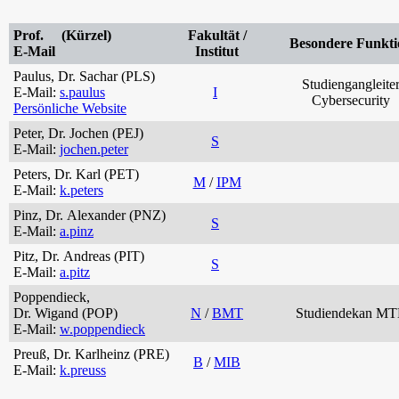
Prof. (Kürzel)
Fakultät /
Besondere Funkti
E-Mail
Institut
Paulus, Dr. Sachar (PLS)
Studiengangleite
E-Mail:
s.paulus
I
Cybersecurity
Persönliche Website
Peter, Dr. Jochen (PEJ)
S
E-Mail:
jochen.peter
Peters, Dr. Karl (PET)
M
/
IPM
E-Mail:
k.peters
Pinz, Dr. Alexander (PNZ)
S
E-Mail:
a.pinz
Pitz, Dr. Andreas (PIT)
S
E-Mail:
a.pitz
Poppendieck,
Dr. Wigand (POP)
N
/
BMT
Studiendekan M
E-Mail:
w.poppendieck
Preuß, Dr. Karlheinz (PRE)
B
/
MIB
E-Mail:
k.preuss