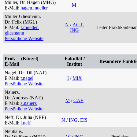
Müller, Dr. Hagen (MHG)
M
E-Mail:
hagen.mueller
Müller-Gliesmann,
Dr. Felix (MGL)
N
/
AGT
,
E-Mail:
f.mueller-
Leiter Praktikantena
ING
gliesmann
Persönliche Website
Prof. (Kürzel)
Fakultät /
Besondere Funkti
E-Mail
Institut
Nagel, Dr. Till (NAT)
E-Mail:
t.nagel
I
/
MIX
Persönliche Website
Nauerz,
Dr. Andreas (NAE)
M
/
CAE
E-Mail:
a.nauerz
Persönliche Website
Neff, Dr. Julia (NEF)
N
/
ING
,
EIS
E-Mail:
j.neff
Neuhaus,
Dr. Wolfgang (NEU)
W
/
ING
Prodekan