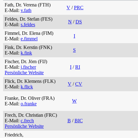
Fath, Dr. Verena (FTH)
V
/
PRC
E-Mail:
v.fath
Feldes, Dr. Stefan (FES)
N
/
DS
E-Mail:
s.feldes
Fimmel, Dr. Elena (FIM)
I
E-Mail:
e.fimmel
Fink, Dr. Kerstin (FNK)
S
E-Mail:
k.fink
Fischer, Dr. Jörn (FIJ)
E-Mail:
j.fischer
I
/
RI
Persönliche Website
Flick, Dr. Klemens (FLK)
V
/
CV
E-Mail:
k.flick
Franke, Dr. Oliver (FRA)
W
E-Mail:
o.franke
Frech, Dr. Christian (FRC)
E-Mail:
c.frech
B
/
BIC
Persönliche Website
Friedrich,