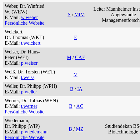
Weber, Dr. Winfried
Leiter Mannheimer Insti
W. (WEW)
S
/
MIM
Angewandte
E-Mail:
w.weber
Managementforsch
Persönliche Website
Weickert,
Dr. Thomas (WKT)
E
E-Mail:
t.weickert
Weiser, Dr. Hans-
Peter (WEI)
M
/
CAE
E-Mail:
p.weiser
Weiß, Dr. Torsten (WET)
V
E-Mail:
t.weiss
Weller, Dr. Philipp (WPH)
B
/
IA
E-Mail:
p.weller
Werner, Dr. Tobias (WEN)
E-Mail:
t.werner
B
/
AC
Persönliche Website
Wiedemann,
Dr. Philipp (WIP)
Studiendekan BS
B
/
MZ
E-Mail:
p.wiedemann
Biotechnologie
Persönliche Website