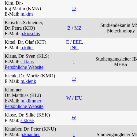
Kim, Dr.-
Ing Martin (KMA)
D
E-Mail:
m.kim
Kioschis-Schneider,
Studiendekanin M
Dr. Petra (KIO)
B
/
MZ
Biotechnology
E-Mail:
p.kioschis
Kittel, Dr. Olaf (KIT)
E
/
EEE
,
E-Mail:
o.kittel
ING
Klaus, Dr. Sven (KLS)
Studiengangsleiter I
E-Mail:
s.klaus
I
MEBa
Persönliche Website
Klenk, Dr. Moritz (KMO)
D
E-Mail:
m.klenk
Klimmer,
Dr. Matthias (KLI)
W
/
IFU
E-Mail:
m.klimmer
Persönliche Website
Klose, Dr. Silke (KSK)
W
E-Mail:
s.klose
Knauber, Dr. Peter (KNU)
E-Mail:
p.knauber
I
Studiengangleiter Ma