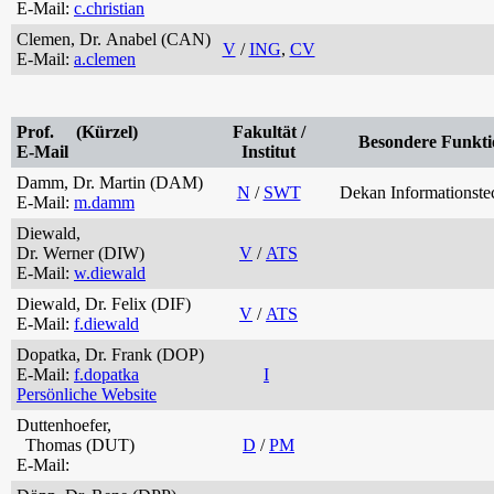
E-Mail:
c.christian
Clemen, Dr. Anabel (CAN)
V
/
ING
,
CV
E-Mail:
a.clemen
Prof. (Kürzel)
Fakultät /
Besondere Funkti
E-Mail
Institut
Damm, Dr. Martin (DAM)
N
/
SWT
Dekan Informationste
E-Mail:
m.damm
Diewald,
Dr. Werner (DIW)
V
/
ATS
E-Mail:
w.diewald
Diewald, Dr. Felix (DIF)
V
/
ATS
E-Mail:
f.diewald
Dopatka, Dr. Frank (DOP)
E-Mail:
f.dopatka
I
Persönliche Website
Duttenhoefer,
Thomas (DUT)
D
/
PM
E-Mail: