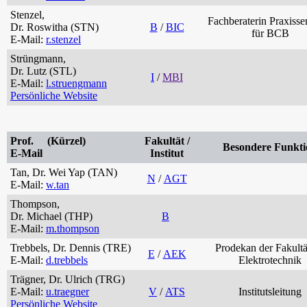
Stenzel,
Fachberaterin Praxisse
Dr. Roswitha (STN)
B
/
BIC
für BCB
E-Mail:
r.stenzel
Strüngmann,
Dr. Lutz (STL)
I
/
MBI
E-Mail:
l.struengmann
Persönliche Website
Prof. (Kürzel)
Fakultät /
Besondere Funkti
E-Mail
Institut
Tan, Dr. Wei Yap (TAN)
N
/
AGT
E-Mail:
w.tan
Thompson,
Dr. Michael (THP)
B
E-Mail:
m.thompson
Trebbels, Dr. Dennis (TRE)
Prodekan der Fakultä
E
/
AEK
E-Mail:
d.trebbels
Elektrotechnik
Trägner, Dr. Ulrich (TRG)
E-Mail:
u.traegner
V
/
ATS
Institutsleitung
Persönliche Website