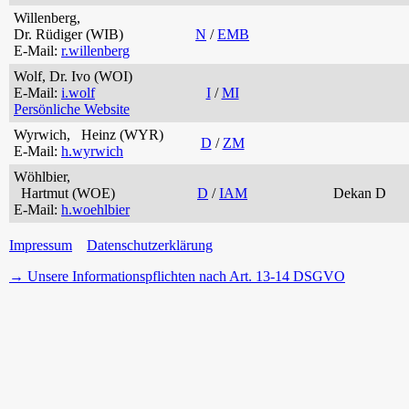
Willenberg,
Dr. Rüdiger (WIB)
N
/
EMB
E-Mail:
r.willenberg
Wolf, Dr. Ivo (WOI)
E-Mail:
i.wolf
I
/
MI
Persönliche Website
Wyrwich, Heinz (WYR)
D
/
ZM
E-Mail:
h.wyrwich
Wöhlbier,
Hartmut (WOE)
D
/
IAM
Dekan D
E-Mail:
h.woehlbier
Impressum
Datenschutzerklärung
→ Unsere Informationspflichten nach Art. 13-14 DSGVO