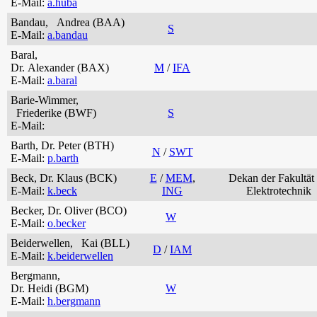
E-Mail:
a.huba
Bandau, Andrea (BAA)
S
E-Mail:
a.bandau
Baral,
Dr. Alexander (BAX)
M
/
IFA
E-Mail:
a.baral
Barie-Wimmer,
Friederike (BWF)
S
E-Mail:
Barth, Dr. Peter (BTH)
N
/
SWT
E-Mail:
p.barth
Beck, Dr. Klaus (BCK)
E
/
MEM
,
Dekan der Fakultät 
E-Mail:
k.beck
ING
Elektrotechnik
Becker, Dr. Oliver (BCO)
W
E-Mail:
o.becker
Beiderwellen, Kai (BLL)
D
/
IAM
E-Mail:
k.beiderwellen
Bergmann,
Dr. Heidi (BGM)
W
E-Mail:
h.bergmann