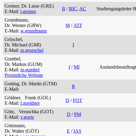
Greiner, Dr. Lasse (GRE)
B
/
BIC
,
AC
Studiengangsleiter
E-Mail:
l.greiner
Grundmann,
Dr. Werner (GRW)
M
/
ATF
E-Mail:
w.grundmann
Gröschel,
Dr. Michael (GMI)
I
E-Mail:
m.groeschel
Gumbel,
Dr. Markus (GUM)
I
/
MI
Auslandsbeauftragt
E-Mail:
m.gumbel
Persönliche Website
Gutting, Dr. Martin (GTM)
B
E-Mail:
Göldner, Frank (GOL)
D
/
FOT
E-Mail:
f.goeldner
Götz, Veruschka (GOT)
D
/
PM
E-Mail:
v.goetz
Götzmann,
Dr. Walter (GÖT)
E
/
IAS