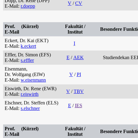
Döpp, Dr. Rene (DPP)
V
/
CV
E-Mail:
r.doepp
Prof. (Kürzel)
Fakultät /
Besondere Funkti
E-Mail
Institut
Eckert, Dr. Kai (EKT)
I
E-Mail:
k.eckert
Effler, Dr. Simon (EFS)
E
/
AEK
Studiendekan EE
E-Mail:
s.effler
Eisenmann,
Dr. Wolfgang (EIW)
V
/
PI
E-Mail:
w.eisenmann
Eiswirth, Dr. Rene (EWR)
V
/
TBV
E-Mail:
r.eiswirth
Elschner, Dr. Steffen (ELS)
E
/
IES
E-Mail:
s.elschner
Prof. (Kürzel)
Fakultät /
Besondere Funkti
E-Mail
Institut