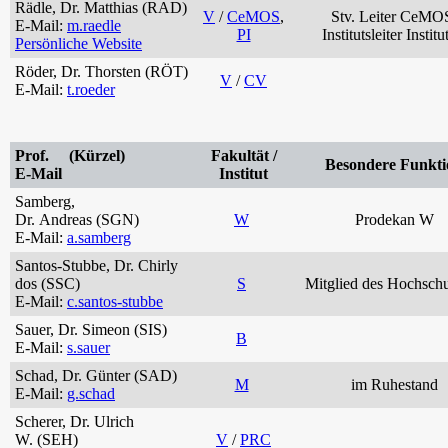
Rädle, Dr. Matthias (RAD)
V
/
CeMOS
,
Stv. Leiter CeMO
E-Mail:
m.raedle
PI
Institutsleiter Institu
Persönliche Website
Röder, Dr. Thorsten (RÖT)
V
/
CV
E-Mail:
t.roeder
Prof. (Kürzel)
Fakultät /
Besondere Funkti
E-Mail
Institut
Samberg,
Dr. Andreas (SGN)
W
Prodekan W
E-Mail:
a.samberg
Santos-Stubbe, Dr. Chirly
dos (SSC)
S
Mitglied des Hochschu
E-Mail:
c.santos-stubbe
Sauer, Dr. Simeon (SIS)
B
E-Mail:
s.sauer
Schad, Dr. Günter (SAD)
M
im Ruhestand
E-Mail:
g.schad
Scherer, Dr. Ulrich
W. (SEH)
V
/
PRC