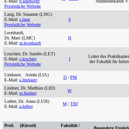
E-Mail:
b.landwehr
Studiendekanin 
Persönliche Website
Lang, Dr. Susanne (LNG)
E-Mail:
s.lang
S
Persönliche Website
Leonhardt,
Dr. Marc (LMC)
N
E-Mail:
m.leonhardt
Leuchter, Dr. Sandro (LET)
Leiter des Praktikant
E-Mail:
s.leuchter
I
der Fakultät für Infor
Persönliche Website
Lindauer, Armin (LIA)
D
/
PM
E-Mail:
a.lindauer
Lindner, Dr. Matthias (LID)
W
E-Mail:
m.lindner
Luther, Dr. Anna (LUH)
M
/
TRI
E-Mail:
a.luther
Prof. (Kürzel)
Fakultät /
Besondere Funkti