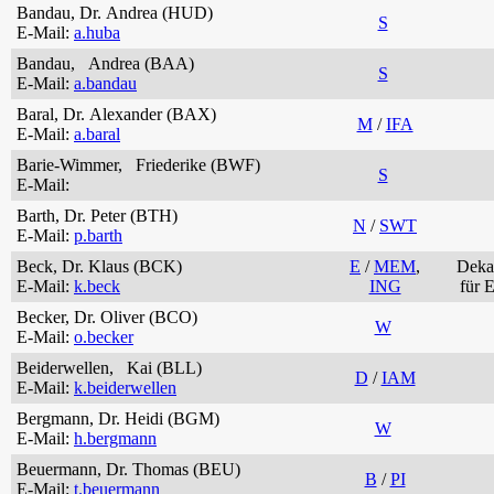
Bandau, Dr. Andrea (HUD)
S
E-Mail:
a.huba
Bandau, Andrea (BAA)
S
E-Mail:
a.bandau
Baral, Dr. Alexander (BAX)
M
/
IFA
E-Mail:
a.baral
Barie-Wimmer, Friederike (BWF)
S
E-Mail:
Barth, Dr. Peter (BTH)
N
/
SWT
E-Mail:
p.barth
Beck, Dr. Klaus (BCK)
E
/
MEM
,
Dekan
E-Mail:
k.beck
ING
für 
Becker, Dr. Oliver (BCO)
W
E-Mail:
o.becker
Beiderwellen, Kai (BLL)
D
/
IAM
E-Mail:
k.beiderwellen
Bergmann, Dr. Heidi (BGM)
W
E-Mail:
h.bergmann
Beuermann, Dr. Thomas (BEU)
B
/
PI
E-Mail:
t.beuermann