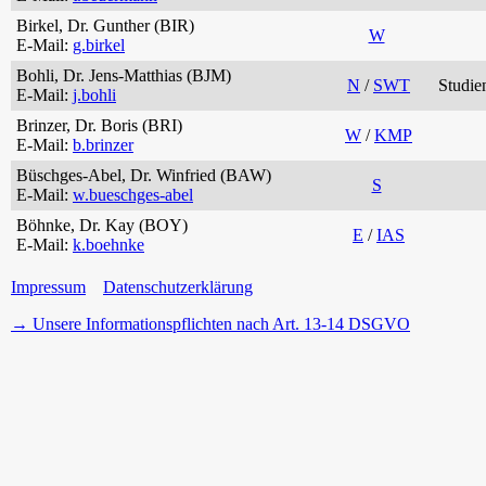
Birkel, Dr. Gunther (BIR)
W
E-Mail:
g.birkel
Bohli, Dr. Jens-Matthias (BJM)
N
/
SWT
Studie
E-Mail:
j.bohli
Brinzer, Dr. Boris (BRI)
W
/
KMP
E-Mail:
b.brinzer
Büschges-Abel, Dr. Winfried (BAW)
S
E-Mail:
w.bueschges-abel
Böhnke, Dr. Kay (BOY)
E
/
IAS
E-Mail:
k.boehnke
Impressum
Datenschutzerklärung
→ Unsere Informationspflichten nach Art. 13-14 DSGVO