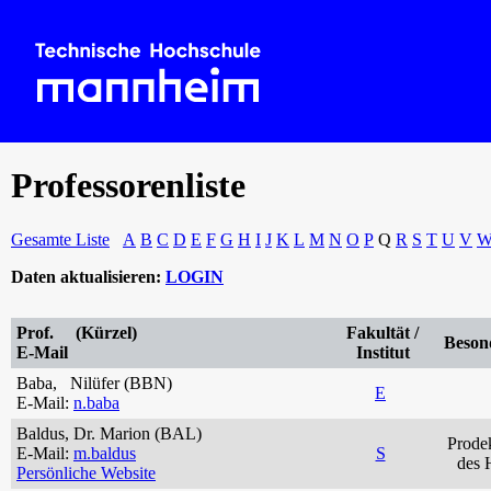
Professorenliste
Gesamte Liste
A
B
C
D
E
F
G
H
I
J
K
L
M
N
O
P
Q
R
S
T
U
V
Daten aktualisieren:
LOGIN
Prof. (Kürzel)
Fakultät /
Beson
E-Mail
Institut
Baba, Nilüfer (BBN)
E
E-Mail:
n.baba
Baldus, Dr. Marion (BAL)
Prodek
E-Mail:
m.baldus
S
des 
Persönliche Website