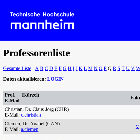
Professorenliste
Gesamte Liste
A
B
C
D
E
F
G
H
I
J
K
L
M
N
O
P
Q
R
S
T
U
V
Daten aktualisieren:
LOGIN
Prof. (Kürzel)
Fakul
E-Mail
Christian, Dr. Claus-Jörg (CHR)
E-Mail:
c.christian
Clemen, Dr. Anabel (CAN)
V
E-Mail:
a.clemen