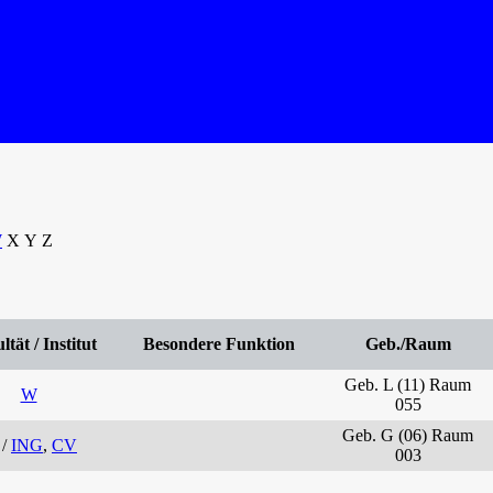
W
X Y Z
tät / Institut
Besondere Funktion
Geb./Raum
Geb. L (11) Raum
W
055
Geb. G (06) Raum
/
ING
,
CV
003