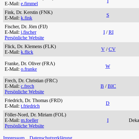
I
E-Mail:
e.fimmel
Fink, Dr. Kerstin (FNK)
S
E-Mail:
k.fink
Fischer, Dr. Jörn (FIJ)
E-Mail:
j.fischer
I
/
RI
Persönliche Website
Flick, Dr. Klemens (FLK)
V
/
CV
E-Mail:
k.flick
Franke, Dr. Oliver (FRA)
W
E-Mail:
o.franke
Frech, Dr. Christian (FRC)
E-Mail:
c.frech
B
/
BIC
Persönliche Website
Friedrich, Dr. Thomas (FRD)
D
E-Mail:
t.friedrich
Föller-Nord, Dr. Miriam (FOL)
E-Mail:
m.foeller
I
Dekan
Persönliche Website
Impressum
Datenschutzerklärung