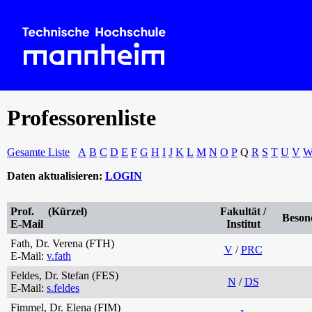
Professorenliste
Gesamte Liste
A
B
C
D
E
F
G
H
I
J
K
L
M
N
O
P
Q
R
S
T
U
V
Daten aktualisieren:
LOGIN
Prof. (Kürzel)
Fakultät /
Beson
E-Mail
Institut
Fath, Dr. Verena (FTH)
V
/
PRC
E-Mail:
v.fath
Feldes, Dr. Stefan (FES)
N
/
DS
E-Mail:
s.feldes
Fimmel, Dr. Elena (FIM)