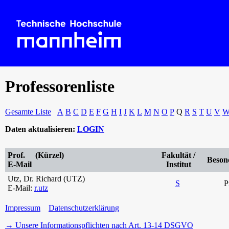
Professorenliste
Gesamte Liste
A
B
C
D
E
F
G
H
I
J
K
L
M
N
O
P
Q
R
S
T
U
V
Daten aktualisieren:
LOGIN
Prof. (Kürzel)
Fakultät /
Beson
E-Mail
Institut
Utz, Dr. Richard (UTZ)
S
P
E-Mail:
r.utz
Impressum
Datenschutzerklärung
→ Unsere Informationspflichten nach Art. 13-14 DSGVO