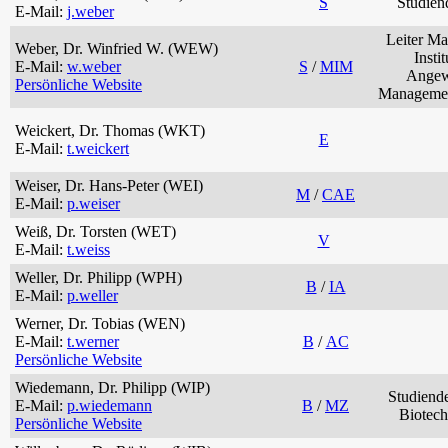
S
Studien
E-Mail:
j.weber
Leiter M
Weber, Dr. Winfried W. (WEW)
Instit
E-Mail:
w.weber
S
/
MIM
Angew
Persönliche Website
Managemen
Weickert, Dr. Thomas (WKT)
E
E-Mail:
t.weickert
Weiser, Dr. Hans-Peter (WEI)
M
/
CAE
E-Mail:
p.weiser
Weiß, Dr. Torsten (WET)
V
E-Mail:
t.weiss
Weller, Dr. Philipp (WPH)
B
/
IA
E-Mail:
p.weller
Werner, Dr. Tobias (WEN)
E-Mail:
t.werner
B
/
AC
Persönliche Website
Wiedemann, Dr. Philipp (WIP)
Studiend
E-Mail:
p.wiedemann
B
/
MZ
Biotech
Persönliche Website