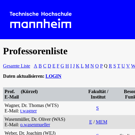
Professorenliste
Gesamte Liste
A
B
C
D
E
F
G
H
I
J
K
L
M
N
O
P
Q
R
S
T
U
V
Daten aktualisieren:
LOGIN
Prof. (Kürzel)
Fakultät /
Beso
E-Mail
Institut
Funk
Wagner, Dr. Thomas (WTS)
S
E-Mail:
t.wagner
Wasenmüller, Dr. Oliver (WAS)
E
/
MEM
E-Mail:
o.wasenmueller
Weber, Dr. Joachim (WEJ)