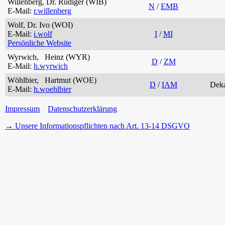
Willenberg, Dr. Rüdiger (WIB)
N
/
EMB
E-Mail:
r.willenberg
Wolf, Dr. Ivo (WOI)
E-Mail:
i.wolf
I
/
MI
Persönliche Website
Wyrwich, Heinz (WYR)
D
/
ZM
E-Mail:
h.wyrwich
Wöhlbier, Hartmut (WOE)
D
/
IAM
Dek
E-Mail:
h.woehlbier
Impressum
Datenschutzerklärung
→ Unsere Informationspflichten nach Art. 13-14 DSGVO