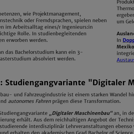
Produk
Thermo
etenzen, wie Projektmanagement,
ergeben
stechnik oder Fremdsprachen, spielen neben
um Gel
 im Arbeitsalltag eines/r Ingenieurs:in
chtige Rolle. In studienbegleitenden
Auslan
en erworben werden.
In
Dop
Mexik
an das Bachelorstudium kann ein 3-
integri
asterstudium absolviert werden.
Austau
: Studiengangvariante "Digitaler
au- und Fahrzeugindustrie ist einem starken Wandel hin 
nd
autonomes Fahren
prägen diese Transformation.
e Studiengangvariante
„Digitaler Maschinenbau“
an, in d
isierung erhält. Aus dem reichhaltigen Angebot der Tec
udierende interdisziplinär Lehrveranstaltungen ebenso w
nd erhalten den akademischen Grad Bachelor of Science 