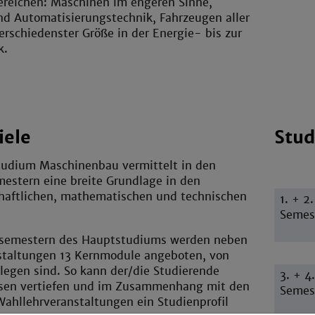
ereichen: Maschinen im engeren Sinne,
nd Automatisierungstechnik, Fahrzeugen aller
erschiedenster Größe in der Energie- bis zur
k.
iele
Stud
tudium Maschinenbau vermittelt in den
mestern eine breite Grundlage in den
haftlichen, mathematischen und technischen
1. + 2.
Semes
esemestern des Hauptstudiums werden neben
nstaltungen 13 Kernmodule angeboten, von
legen sind. So kann der/die Studierende
3. + 4.
ssen vertiefen und im Zusammenhang mit den
Semes
ahllehrveranstaltungen ein Studienprofil