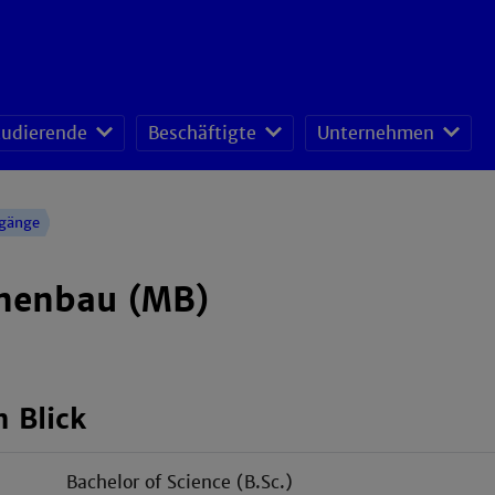
tudierende
Beschäftigte
Unternehmen
fessoren-Lehrveranstaltungsplan
sonal- und Organisationsentwicklung
schafts- und Ressourcenmanagement
ngänge
nenbau (MB)
n Blick
Bachelor of Science (B.Sc.)