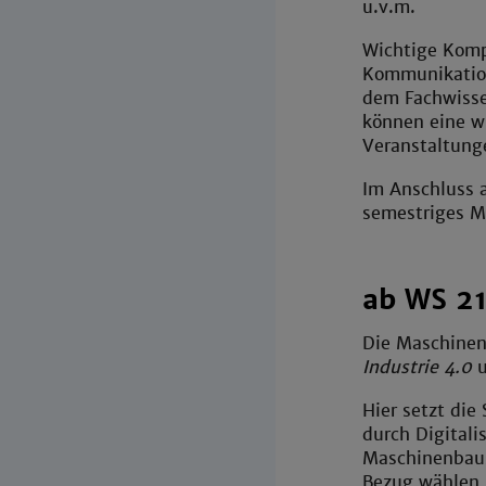
u.v.m.
Wichtige Komp
Kommunikation
dem Fachwissen
können eine wi
Veranstaltung
Im Anschluss 
semestriges M
ab WS 21
Die Maschinenb
Industrie 4.0
u
Hier setzt di
durch Digital
Maschinenbaust
Bezug wählen u