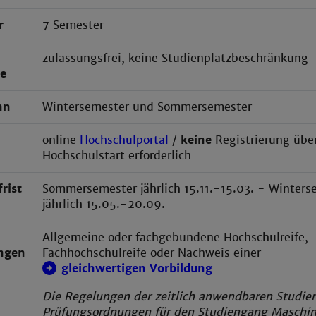
r
7 Semester
zulassungsfrei, keine Studienplatzbeschränkung
ze
nn
Wintersemester und Sommersemester
online
Hochschulportal
/
keine
Registrierung übe
Hochschulstart erforderlich
rist
Sommersemester jährlich 15.11.-15.03. - Winters
jährlich 15.05.-20.09.
Allgemeine oder fachgebundene Hochschulreife,
ngen
Fachhochschulreife oder Nachweis einer
gleichwertigen Vorbildung
Die Regelungen der zeitlich anwendbaren Studie
Prüfungsordnungen für den Studiengang Maschi