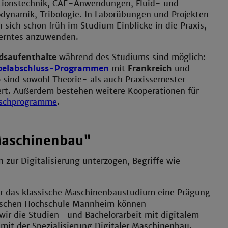
tionstechnik, CAE-Anwendungen, Fluid- und
dynamik, Tribologie. In Laborübungen und Projekten
 sich schon früh im Studium Einblicke in die Praxis,
erntes anzuwenden.
dsaufenthalte
während des Studiums sind möglich:
pelabschluss-Programmen
mit
Frankreich
und
o
sind sowohl Theorie- als auch Praxissemester
ert. Außerdem bestehen weitere Kooperationen für
schprogramme
.
 Maschinenbau"
zur Digitalisierung unterzogen, Begriffe wie
er das klassische Maschinenbaustudium eine Prägung
hnischen Hochschule Mannheim können
ir die Studien- und Bachelorarbeit mit digitalem
mit der Spezialisierung Digitaler Maschinenbau.