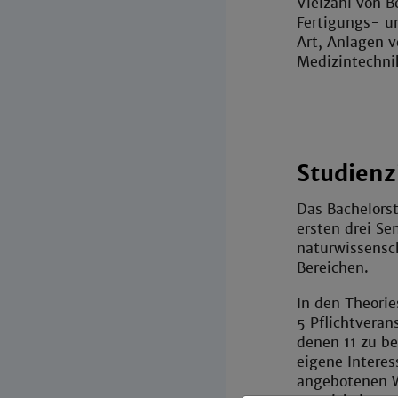
Vielzahl von B
Fertigungs- u
Art, Anlagen v
Medizintechni
Studienz
Das Bachelors
ersten drei Se
naturwissensc
Bereichen.
In den Theori
5 Pflichtvera
denen 11 zu be
eigene Intere
angebotenen W