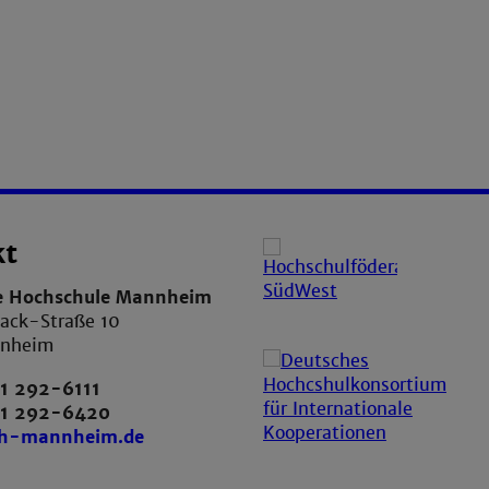
kt
e Hochschule Mannheim
ack-Straße 10
nnheim
1 292-6111
21 292-6420
th-mannheim.de