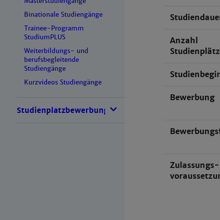
Masterstudiengänge
Binationale Studiengänge
Studiendaue
Trainee-Programm
StudiumPLUS
Anzahl
Studienplät
Weiterbildungs- und
berufsbegleitende
Studiengänge
Studienbegi
Kurzvideos Studiengänge
Bewerbung
Studienplatzbewerbung
Bewerbungsf
Zulassungs-
voraussetzu