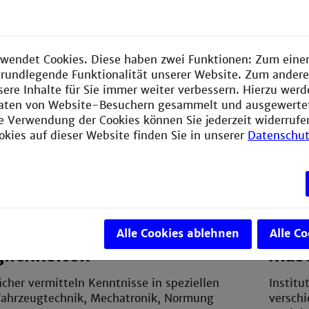
5.
reitet auf die vielfältigen
Semes
keiten als Ingenieur:in vor und deckt die
wendet Cookies. Diese haben zwei Funktionen: Zum einen
hgebiets ab: Von der Mechanik über
6. + 7
e grundlegende Funktionalität unserer Website. Zum ander
e und Konstruktion bis hin zu Fluid- und
Semes
sere Inhalte für Sie immer weiter verbessern. Hierzu wer
k sowie Fertigungs- und
7.
aten von Website-Besuchern gesammelt und ausgewerte
rfahren.
Semes
ie Verwendung der Cookies können Sie jederzeit widerrufe
okies auf dieser Website finden Sie in unserer
Datenschut
Alle Cookies ablehnen
Alle C
lichkeiten
Mas
cher vermitteln Kenntnisse in speziellen
Institu
Fahrzeugtechnik, Mechatronik, Normung
versch