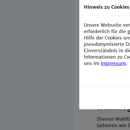
entwickeln.
Hinweis zu Cookies
Das Studium be
Einsatzmöglich
Unsere Webseite ver
Breite des Fac
erforderlich für di
Werkstoffkund
Hilfe der Cookies un
Thermodynami
pseudonymisierte D
Produktionsve
Einverständnis in d
Informationen zu Co
uns im
Impressum
.
Wahlmög
Diverse Wahlfä
Gebieten wie 