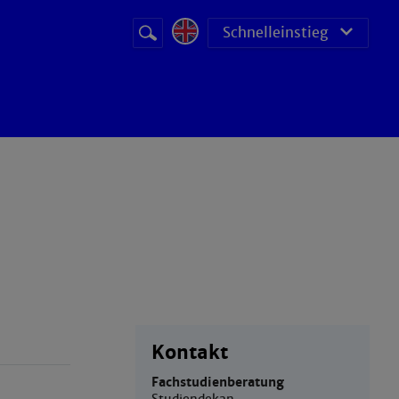
Suchbegriff
Suche
Schnelleinstieg
starten
Kontakt
Fachstudienberatung