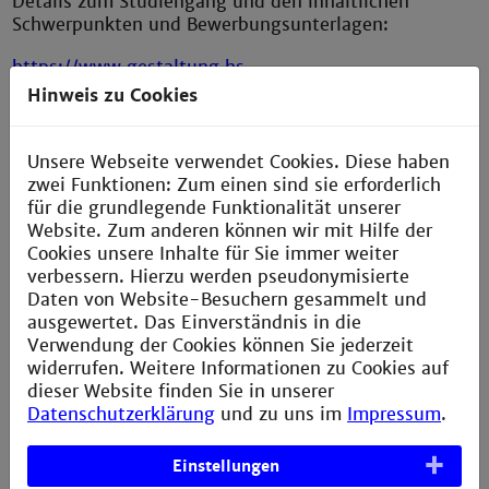
Details zum Studiengang und den inhaltlichen
Schwerpunkten und Bewerbungsunterlagen:
https://www.gestaltung.hs-
mannheim.de/studium/ma-kommunikationsdesign
Hinweis zu Cookies
https://www.gestaltung.hs-
mannheim.de/studium/ma-
Unsere Webseite verwendet Cookies. Diese haben
kommunikationsdesign/wahlmodul-experimentelle-
zwei Funktionen: Zum einen sind sie erforderlich
gestaltung-visuelle-forschung
für die grundlegende Funktionalität unserer
Website. Zum anderen können wir mit Hilfe der
https://www.gestaltung.hs-
Cookies unsere Inhalte für Sie immer weiter
mannheim.de/studium/ma-
verbessern. Hierzu werden pseudonymisierte
kommunikationsdesign/wahlmodul-creative-
Daten von Website-Besuchern gesammelt und
leadership-design-systems
ausgewertet. Das Einverständnis in die
Verwendung der Cookies können Sie jederzeit
widerrufen. Weitere Informationen zu Cookies auf
dieser Website finden Sie in unserer
Datenschutzerklärung
und zu uns im
Impressum
.
Einstellungen