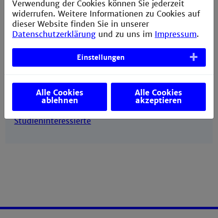
Verwendung der Cookies können Sie jederzeit
widerrufen. Weitere Informationen zu Cookies auf
Ansprechpartnerin StudiumPLUS
dieser Website finden Sie in unserer
Datenschutzerklärung
und zu uns im
Impressum
.
Anna Eimer
Stellvertretende Leitung Career Center
+49 621 292-6413
Einstellungen
a.eimer@th-mannheim.de
Alle Cookies
Alle Cookies
ablehnen
akzeptieren
Informationen für Studierende und
Studieninteressierte