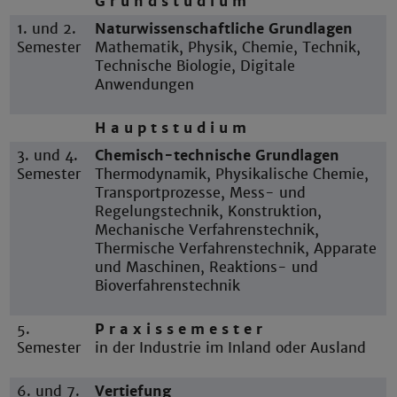
G r u n d s t u d i u m
1. und 2.
Naturwissenschaftliche Grundlagen
Semester
Mathematik, Physik, Chemie, Technik,
Technische Biologie, Digitale
Anwendungen
H a u p t s t u d i u m
3. und 4.
Chemisch-technische Grundlagen
Semester
Thermodynamik, Physikalische Chemie,
Transportprozesse, Mess- und
Regelungstechnik, Konstruktion,
Mechanische Verfahrenstechnik,
Thermische Verfahrenstechnik, Apparate
und Maschinen, Reaktions- und
Bioverfahrenstechnik
5.
P r a x i s s e m e s t e r
Semester
in der Industrie im Inland oder Ausland
6. und 7.
Vertiefung