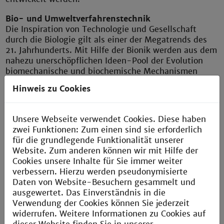
Bio- und Umweltverfahrenstechnik
Die Inspiration von Technologie und Gesellschaft
durch die Biologie gilt als einer der Megatrends des
21. Jahrhunderts. Mit Hilfe der Bionik werden aus dem
nahezu unerschöpflichen Ideen-Pool der Evolution
biomechanische und biochemische Mechanismen
analysiert und auf die Chemische Technik und die
Hinweis zu Cookies
Verfahrenstechnik übertragen. Der Umgang mit
biologischen Werkzeugen erfordert eine andere
Denkweise als die klassische Chemie sie vorgibt. Der
Unsere Webseite verwendet Cookies. Diese haben
Einstieg in eine biobasierte Wirtschaft wird in
zwei Funktionen: Zum einen sind sie erforderlich
Wahlfächern vermittelt.
für die grundlegende Funktionalität unserer
Website. Zum anderen können wir mit Hilfe der
Regenerative Energien
Cookies unsere Inhalte für Sie immer weiter
Regenerative Energien und erneuerbare
verbessern. Hierzu werden pseudonymisierte
Energiequellen sorgen für eine zukunftsfähige und
Daten von Website-Besuchern gesammelt und
umweltfreundliche Energieversorgung. Fachkräfte aus
ausgewertet. Das Einverständnis in die
diesem Bereich werden zunehmend nachgefragt. Die
Verwendung der Cookies können Sie jederzeit
Fakultät V trägt dieser Entwicklung Rechnung durch
widerrufen. Weitere Informationen zu Cookies auf
entsprechende Lehrveranstaltungen und