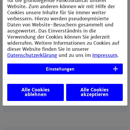
für die grundlegende Funktionalität unserer
Die Bewerbungen sind zu senden an:
Website. Zum anderen können wir mit Hilfe der
career@th-mannheim.de
Cookies unsere Inhalte für Sie immer weiter
verbessern. Hierzu werden pseudonymisierte
Daten von Website-Besuchern gesammelt und
ausgewertet. Das Einverständnis in die
Verwendung der Cookies können Sie jederzeit
widerrufen. Weitere Informationen zu Cookies auf
dieser Website finden Sie in unserer
Beteiligte Firmen
Datenschutzerklärung
und zu uns im
Impressum
.
Die Stipendien
Einstellungen
Einverständniserklärung (PDF)
Das Vergabeverfahren
Alle Cookies
Alle Cookies
ablehnen
akzeptieren
Kontakt