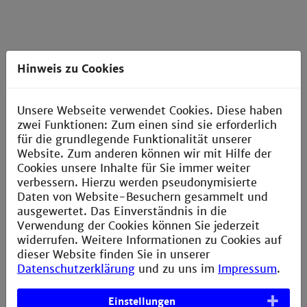
Hinweis zu Cookies
Internationalität
Die Welt auf dem Radar – ob im Studium, im
Unsere Webseite verwendet Cookies. Diese haben
Auslandspraktikum oder als Free Mover auf eigene
zwei Funktionen: Zum einen sind sie erforderlich
Faust, die Hochschule unterstützt Sie in allen
für die grundlegende Funktionalität unserer
Aspekten bei der Entwicklung Ihrer interkulturellen
Website. Zum anderen können wir mit Hilfe der
Kompetenzen.
Cookies unsere Inhalte für Sie immer weiter
verbessern. Hierzu werden pseudonymisierte
Daten von Website-Besuchern gesammelt und
International Office
ausgewertet. Das Einverständnis in die
Verwendung der Cookies können Sie jederzeit
Sprachenzentrum
widerrufen. Weitere Informationen zu Cookies auf
dieser Website finden Sie in unserer
Partnerhochschulen
Datenschutzerklärung
und zu uns im
Impressum
.
Einstellungen