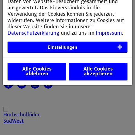
Daten von Website-Besuchern gesammelt und
ausgewertet. Das Einverständnis in die
Technische Hochschule Mannheim
Verwendung der Cookies können Sie jederzeit
Paul-Wittsack-Straße 10
widerrufen. Weitere Informationen zu Cookies auf
68163 Mannheim
dieser Website finden Sie in unserer
Datenschutzerklärung
und zu uns im
Impressum
.
+49 621 292-6111
+49 621 292-6420
info@th-mannheim.de
Einstellungen
Social Media
Alle Cookies
Alle Cookies
ablehnen
akzeptieren