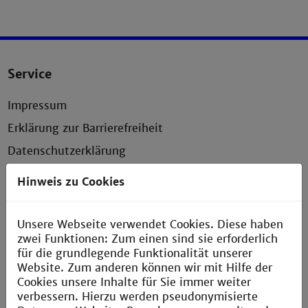
Service
Impressum
Erklärung zur Barrierefreiheit
Datenschutzerklärung
Presse
Hinweis zu Cookies
Anfahrt und Campusplan
Sitemap
Unsere Webseite verwendet Cookies. Diese haben
zwei Funktionen: Zum einen sind sie erforderlich
Verbesserungsvorschlag melden
für die grundlegende Funktionalität unserer
Website. Zum anderen können wir mit Hilfe der
Cookies unsere Inhalte für Sie immer weiter
verbessern. Hierzu werden pseudonymisierte
Kontakt