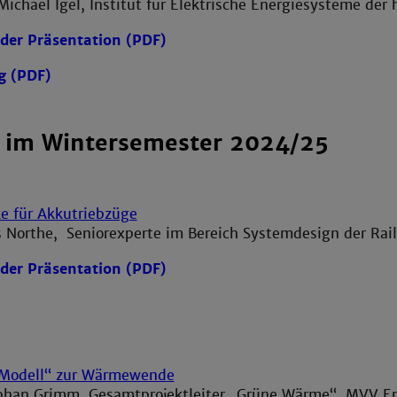
 Michael Igel, Institut für Elektrische Energiesysteme der 
der Präsentation (PDF)
g (PDF)
 im Wintersemester 2024/25
e für Akkutriebzüge
ns Northe, Seniorexperte im Bereich Systemdesign der Ra
der Präsentation (PDF)
Modell“ zur Wärmewende
ephan Grimm, Gesamtprojektleiter „Grüne Wärme“, MVV E