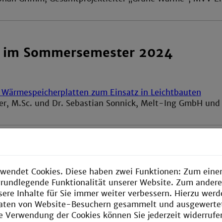
e im Sommersemester 2024
 Wärmespeicherplatten zum Einsatz in Leichtbauten
er, M.Sc. und Dr. Sebastian Sonnick, Melt-Ing GmbH u
 im Wintersemester 2023/24
wendet Cookies. Diese haben zwei Funktionen: Zum einen
e grundlegende Funktionalität unserer Website. Zum ander
sere Inhalte für Sie immer weiter verbessern. Hierzu wer
us nachwachsenden Rohstoffen
aten von Website-Besuchern gesammelt und ausgewerte
is Gövert, Technische Hochschule Mannheim, Fakultät für
ie Verwendung der Cookies können Sie jederzeit widerrufe