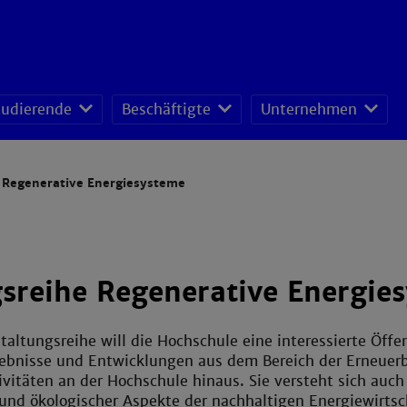
tudierende
Beschäftigte
Unternehmen
fessoren-Lehrveranstaltungsplan
sonal- und Organisationsentwicklung
schafts- und Ressourcenmanagement
Regenerative Energiesysteme
sreihe Regenerative Energie
taltungsreihe will die Hochschule eine interessierte Öffen
ebnisse und Entwicklungen aus dem Bereich der Erneuerba
vitäten an der Hochschule hinaus. Sie versteht sich auch 
und ökologischer Aspekte der nachhaltigen Energiewirtsc