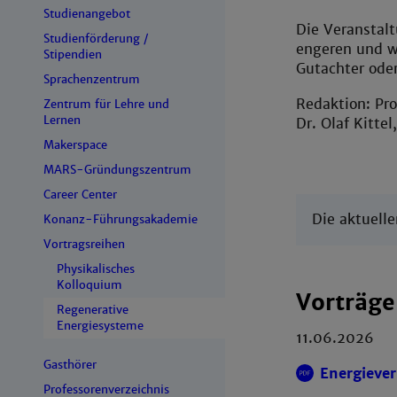
Studienangebot
Die Veranstalt
Studienförderung /
engeren und we
Stipendien
Gutachter oder
Sprachenzentrum
Redaktion: Pro
Zentrum für Lehre und
Lernen
Dr. Olaf Kittel
Makerspace
MARS-Gründungszentrum
Career Center
Die aktuell
Konanz-Führungsakademie
Vortragsreihen
Physikalisches
Kolloquium
Vorträg
Regenerative
Energiesysteme
11.06.2026
Gasthörer
Energiever
Professorenverzeichnis