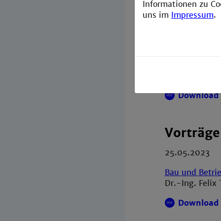
Informationen zu Co
Download 
uns im
Impressum
.
09.11.2023
Großwärmepump
Dr.-Ing. Olaf
Download 
Vorträg
25.05.2023
Bau und Betrie
Dr.-Ing. Felix
Download 