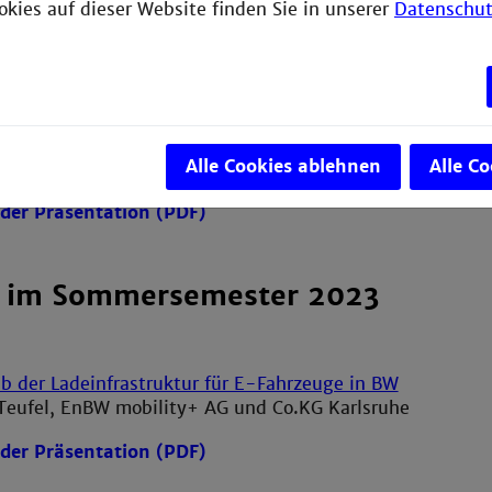
okies auf dieser Website finden Sie in unserer
Datenschut
der Präsentation (PDF)
en - Ein wenig Theorie und viele Praxisbeispiele
Alle Cookies ablehnen
Alle C
 Thun, Senior Project Manager, INP Deutschland GmbH
der Präsentation (PDF)
e im Sommersemester 2023
b der Ladeinfrastruktur für E-Fahrzeuge in BW
 Teufel, EnBW mobility+ AG und Co.KG Karlsruhe
der Präsentation (PDF)