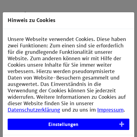
Kontakt
Hinweis zu Cookies
Technische Hochschule Mannheim
Paul-Wittsack-Straße 10
68163 Mannheim
Unsere Webseite verwendet Cookies. Diese haben
zwei Funktionen: Zum einen sind sie erforderlich
+49 621 292-6111
für die grundlegende Funktionalität unserer
+49 621 292-6420
Website. Zum anderen können wir mit Hilfe der
info@th-mannheim.de
Cookies unsere Inhalte für Sie immer weiter
verbessern. Hierzu werden pseudonymisierte
Daten von Website-Besuchern gesammelt und
ausgewertet. Das Einverständnis in die
Social Media
Verwendung der Cookies können Sie jederzeit
widerrufen. Weitere Informationen zu Cookies auf
dieser Website finden Sie in unserer
Datenschutzerklärung
und zu uns im
Impressum
.
Einstellungen