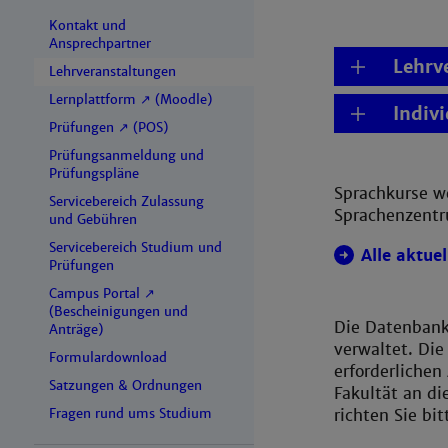
Kontakt und
Ansprechpartner
Lehrv
Lehrveranstaltungen
Lernplattform ↗ (Moodle)
Indiv
Prüfungen ↗ (POS)
Prüfungsanmeldung und
Prüfungspläne
Sprachkurse w
Servicebereich Zulassung
Sprachenzentr
und Gebühren
Servicebereich Studium und
Alle aktue
Prüfungen
Campus Portal ↗
(Bescheinigungen und
Die Datenbank 
Anträge)
verwaltet. Di
Formulardownload
erforderlichen
Satzungen & Ordnungen
Fakultät an d
Fragen rund ums Studium
richten Sie bi