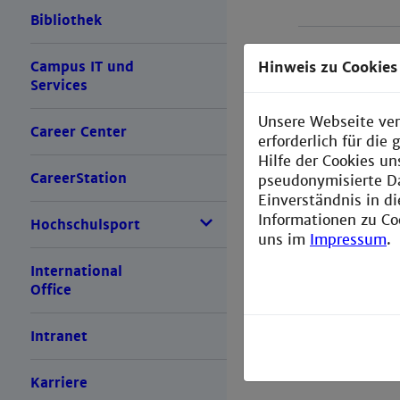
Bibliothek
Hinweis zu Cookies
Campus IT und
Informat
Services
Für sonstige E
Unsere Webseite ver
Career Center
Nachholstunde
erforderlich für di
vergeben.
Hilfe der Cookies un
CareerStation
pseudonymisierte D
Einverständnis in d
Die aktuellen 
Informationen zu Co
Hochschulsport
uns im
Impressum
.
Tagestermi
International
Office
Intranet
Karriere