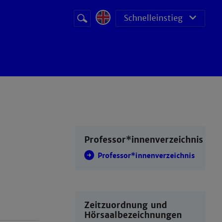
Suchbegriff
Suche
Schnelleinstieg
starten
Professor*innenverzeichnis
Professor*innenverzeichnis
Zeitzuordnung und
Hörsaalbezeichnungen