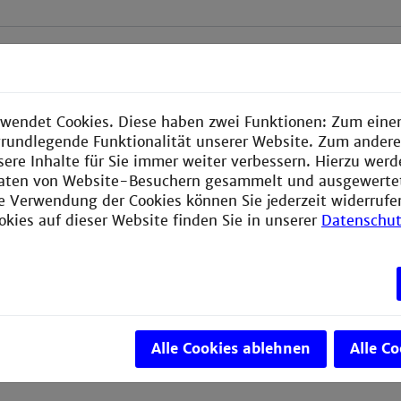
ion Tagestermine
inzelveranstaltungen, Seminare, krankheitsbedingte
wendet Cookies. Diese haben zwei Funktionen: Zum einen
n oder Verlegungen aufgrund von Feiertagen werden Ta
e grundlegende Funktionalität unserer Website. Zum ander
sere Inhalte für Sie immer weiter verbessern. Hierzu wer
aten von Website-Besuchern gesammelt und ausgewerte
ie Verwendung der Cookies können Sie jederzeit widerrufe
Tagestermine dazu finden Sie hier:
okies auf dieser Website finden Sie in unserer
Datenschut
ne aktuell
Alle Cookies ablehnen
Alle C