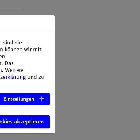
 sind sie
gestermine
en können wir mit
den
t. Das
n. Weitere
zerklärung
und zu
Einstellungen
ookies akzeptieren