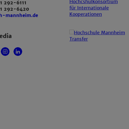
1 292-6111
21 292-6420
th-mannheim.de
edia