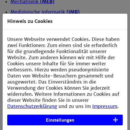
Mechatronik
(MEB)
Medizinische Informatik
(IMB)
Hinweis zu Cookies
Medizintechnik
(MTB)
Nachhaltige Technische Prozesse
(NTB)
Unsere Webseite verwendet Cookies. Diese haben
Soziale Arbeit
(SB)
zwei Funktionen: Zum einen sind sie erforderlich
für die grundlegende Funktionalität unserer
Soziale Arbeit plus
Website. Zum anderen können wir mit Hilfe der
Cookies unsere Inhalte für Sie immer weiter
Technische Informatik
(TIB)
verbessern. Hierzu werden pseudonymisierte
Translation und Kommunikationstechnologien
(TS)
Daten von Website-Besuchern gesammelt und
ausgewertet. Das Einverständnis in die
Unternehmens- und Wirtschaftsinformatik
(UIB)
Verwendung der Cookies können Sie jederzeit
widerrufen. Weitere Informationen zu Cookies auf
Verfahrenstechnik
(VB)
dieser Website finden Sie in unserer
Wirtschaftsingenieurwesen
(WB)
Datenschutzerklärung
und zu uns im
Impressum
.
Wirtschaftsingenieurwesen International
(WBI)
Einstellungen