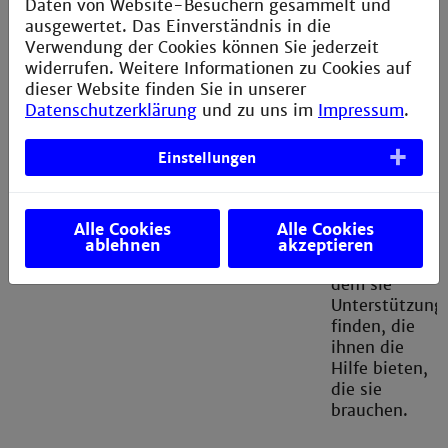
Daten von Website-Besuchern gesammelt und
Uni.
ausgewertet. Das Einverständnis in die
Pausentaste
Verwendung der Cookies können Sie jederzeit
hilft und
widerrufen. Weitere Informationen zu Cookies auf
bietet einen
dieser Website finden Sie in unserer
Raum, in
Datenschutzerklärung
und zu uns im
Impressum
.
dem sich
betroffene
Kinder und
Einstellungen
Jugendliche
aufgehoben
und
Alle Cookies
Alle Cookies
verstanden
ablehnen
akzeptieren
fühlen und in
dem sie
Unterstützung
finden, die
ihnen die
Hilfe bieten,
die sie
brauchen.