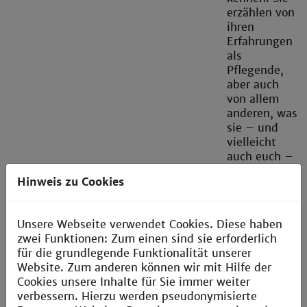
erzählen von
ihren
Erfahrungen
als
Pflegende,
aber auch
von allem
anderen, was
sie – und
vielleicht
auch euch –
beschäftigt:
Hinweis zu Cookies
Überforderung
Angst,
Trauer,
Unsere Webseite verwendet Cookies. Diese haben
Stress,
zwei Funktionen: Zum einen sind sie erforderlich
Einsamkeit
für die grundlegende Funktionalität unserer
oder
Website. Zum anderen können wir mit Hilfe der
Probleme in
Cookies unsere Inhalte für Sie immer weiter
der Schule
verbessern. Hierzu werden pseudonymisierte
und an der