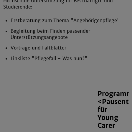
Hochschule Unterstützung für Beschäftigte und
Studierende:
Erstberatung zum Thema "Angehörigenpflege"
Begleitung beim Finden passender
Unterstützungsangebote
Vorträge und Faltblätter
Linkliste "Pflegefall - Was nun?"
Program
<Pausenta
für
Young
Carer