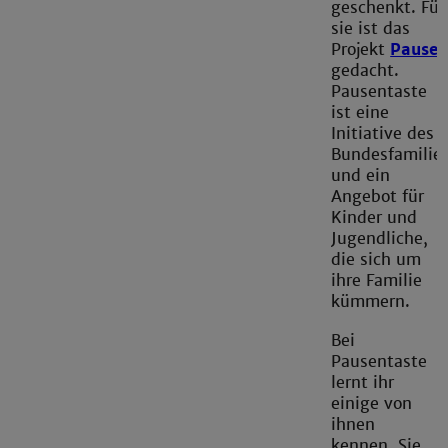
geschenkt. Für
sie ist das
Projekt
Pausen
gedacht.
Pausentaste
ist eine
Initiative des
Bundesfamilie
und ein
Angebot für
Kinder und
Jugendliche,
die sich um
ihre Familie
kümmern.
Bei
Pausentaste
lernt ihr
einige von
ihnen
kennen. Sie