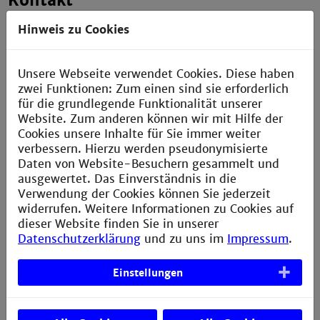
Kontakt
Technische Hochschule Mannheim
Hinweis zu Cookies
Paul-Wittsack-Straße 10
68163 Mannheim
Unsere Webseite verwendet Cookies. Diese haben
+49 621 292-6111
zwei Funktionen: Zum einen sind sie erforderlich
+49 621 292-6420
für die grundlegende Funktionalität unserer
info@th-mannheim.de
Website. Zum anderen können wir mit Hilfe der
Cookies unsere Inhalte für Sie immer weiter
verbessern. Hierzu werden pseudonymisierte
Social Media
Daten von Website-Besuchern gesammelt und
ausgewertet. Das Einverständnis in die
Verwendung der Cookies können Sie jederzeit
widerrufen. Weitere Informationen zu Cookies auf
dieser Website finden Sie in unserer
Datenschutzerklärung
und zu uns im
Impressum
.
Einstellungen