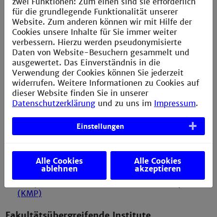
zwei Funktionen: Zum einen sind sie erforderlich
Chemische Verfahrenstechnik (CV)
für die grundlegende Funktionalität unserer
Website. Zum anderen können wir mit Hilfe der
Mechanische Verfahrenstechnik (IMV)
Cookies unsere Inhalte für Sie immer weiter
verbessern. Hierzu werden pseudonymisierte
Physikalische Chemie und Radiochemie (PRC)
Daten von Website-Besuchern gesammelt und
ausgewertet. Das Einverständnis in die
Prozessmesstechnik und innovative
Verwendung der Cookies können Sie jederzeit
Energiesysteme (PI)
widerrufen. Weitere Informationen zu Cookies auf
Institute for Process Control and Innovative Energy
dieser Website finden Sie in unserer
Conversion (PI)
Datenschutzerklärung
und zu uns im
Impressum
.
Thermische und Biologische Verfahrenstechnik
(TBV)
Einstellungen
Fakultät für Wirtschaftsingenieurwesen
Alle Cookies
Alle Cookies
Unternehmensführung (IFU)
ablehnen
akzeptieren
Kompetenzzentrum moderne Produktionssysteme
(KMP)
Fakultätsübergreifende Institute