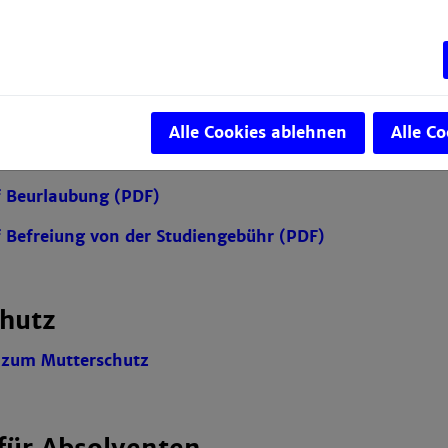
 Studienzeitverlängerung (PDF)
 Exmatrikulation (PDF)
*
n for Deregistration (EN) (PDF)
Alle Cookies ablehnen
Alle C
ngsantrag (PDF)
f Beurlaubung (PDF)
 Befreiung von der Studiengebühr (PDF)
hutz
 zum Mutterschutz