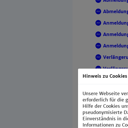
Abmeldung 
Abmeldung 
Anmeldung
Anmeldung
Anmeldung
Verlänger
Verlängeru
Hinweis zu Cookies
Verlänger
Verlängeru
Unsere Webseite ver
erforderlich für di
Benotung 
Hilfe der Cookies un
pseudonymisierte D
Einverständnis in d
Informationen zu Co
Anträge 