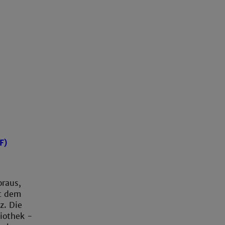
F)
oraus,
t dem
z. Die
iothek -