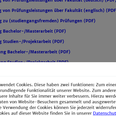
von Prüfungsleistungen über Fakultät (deutsch) (PDF
von Prüfungsleistungen über Fakultät (englisch) (PDF
 zu (studiengangsfremden) Prüfungen (PDF)
 Bachelor-/Masterarbeit (PDF)
 Studien-/Projektarbeit (PDF)
ung Bachelor-/Masterarbeit (PDF)
ng Studien-/Projektarbeit (PDF)
ung Bachelor-/Masterarbeit wegen Krankheit (PDF)
ng Studien-/Projektarbeit wegen Krankheit (PDF)
wendet Cookies. Diese haben zwei Funktionen: Zum einen
e grundlegende Funktionalität unserer Website. Zum ander
Bachelor-/Master-/Studien-/Projektarbeit (PDF)
sere Inhalte für Sie immer weiter verbessern. Hierzu wer
aten von Website-Besuchern gesammelt und ausgewerte
ie Verwendung der Cookies können Sie jederzeit widerrufe
okies auf dieser Website finden Sie in unserer
Datenschut
für Studierende