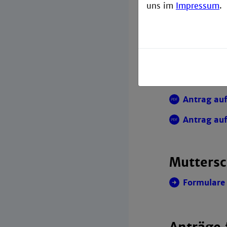
uns im
Impressum
.
Antrag auf
Antrag auf
Applicatio
Rückzahlu
Antrag au
Antrag auf
Muttersc
Formulare