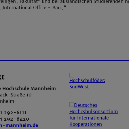
weiligen „Fakultät“ und bei ausländischen Studierenden n
 „International Office - Bau J“
kt
e Hochschule Mannheim
ack-Straße 10
nnheim
1 292-6111
21 292-6420
th-mannheim.de