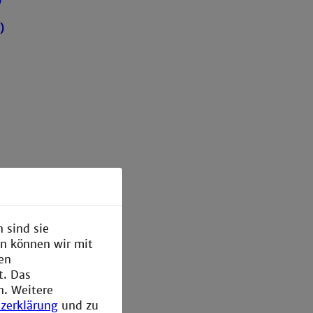
)
)
 sind sie
en können wir mit
den
t. Das
n. Weitere
zerklärung
und zu