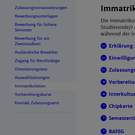
Immatrik
Zulassungsvoraussetzungen
Bewerbungsunterlagen
Die Immatrikul
Bewerbung für höhere
Studierende/r 
Semester
während der i
Bewerbung für ein
Zweitstudium
Erklärung 
Ausländische Bewerber
Einwilligu
Zugang für Berufstätige
Orientierungstest
Zulassung
Auswahlsatzungen
Vorbereit
Immatrikulation
Interkultu
Vorbereitungskurse
Kontakt Zulassungsamt
Chipkarte
Semesterti
BAföG