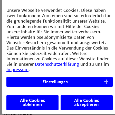
Presse
Unsere Webseite verwendet Cookies. Diese haben
Anfahrt und Campusplan
zwei Funktionen: Zum einen sind sie erforderlich für
die grundlegende Funktionalität unserer Website.
Sitemap
Zum anderen können wir mit Hilfe der Cookies
Verbesserungsvorschlag melden
unsere Inhalte für Sie immer weiter verbessern.
Hierzu werden pseudonymisierte Daten von
Website-Besuchern gesammelt und ausgewertet.
Das Einverständnis in die Verwendung der Cookies
können Sie jederzeit widerrufen. Weitere
Kontakt
Informationen zu Cookies auf dieser Website finden
Sie in unserer
Datenschutzerklärung
und zu uns im
Technische Hochschule Mannheim
Impressum
.
Paul-Wittsack-Straße 10
68163 Mannheim
Einstellungen
+49 621 292-6111
+49 621 292-6420
info@th-mannheim.de
Alle Cookies
Alle Cookies
ablehnen
akzeptieren
Social Media