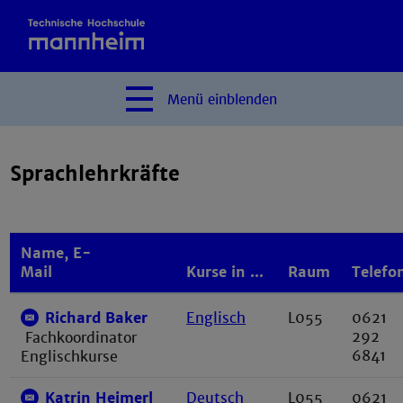
Menü
einblenden
Sprachlehrkräfte
Name, E-
Mail
Kurse in ...
Raum
Telefo
Richard Baker
Englisch
L055
0621
292
Fachkoordinator
6841
Englischkurse
Katrin Heimerl
Deutsch
L055
0621