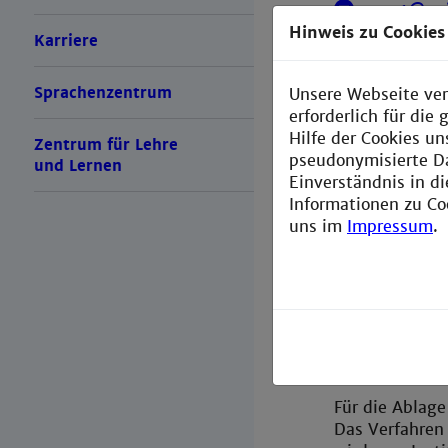
sport@un
pro Semester 7
Hinweis zu Cookies
Karriere
Mannheim sind,
Fragen zum Ver
Sprachenzentrum
Unsere Webseite ver
mannheim.de
erforderlich für di
Hilfe der Cookies un
Zentrum für Lehre
Semesterweise 
pseudonymisierte D
und Lernen
Initialpasswort
Einverständnis in d
Informationen zu Co
Datensicherhe
uns im
Impressum
.
Einmal pro Sem
Zugänge auf H
Verfahren mit 
Prüfung wird 
Hochschulmitgl
Sport gemelde
Für die Ablage 
Das Verfahren 