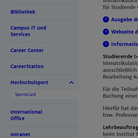
Immatrikulatio
für Studiende 
Bibliothek
Ausgabe de
Campus IT und
Webseite d
Services
Informatio
Career Center
Studierende
be
Immatrikulatio
CareerStation
ausschließlich
Bearbeitung k
Hochschulsport
Für die Teiln
SportsCard
Buchung einer 
Hierfür hat da
International
bzw. Professo
Office
Lehrbeauftrag
beim Institut
Intranet