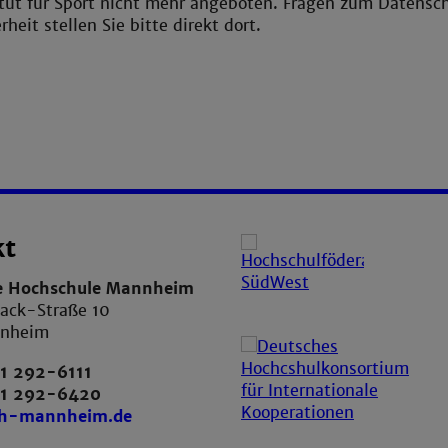
itut für Sport nicht mehr angeboten. Fragen zum Datensc
heit stellen Sie bitte direkt dort.
kt
e Hochschule Mannheim
ack-Straße 10
nnheim
1 292-6111
21 292-6420
th-mannheim.de