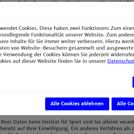
i-mannheim.de
anmelden. Eine Sportscard kostet in die
0€ (Stand Sept.19). Wie die Zahlungsmodalitäten der Un
 erfahren Sie direkt dort.
fahren richten Sie bitte an uns unter:
sportscard@t
wendet Cookies. Diese haben zwei Funktionen: Zum einen
e grundlegende Funktionalität unserer Website. Zum ander
sere Inhalte für Sie immer weiter verbessern. Hierzu wer
wird das Inititalpasswort verändert. Bitte geben Sie das
aten von Website-Besuchern gesammelt und ausgewerte
 nicht weiter.
ie Verwendung der Cookies können Sie jederzeit widerrufe
okies auf dieser Website finden Sie in unserer
Datenschut
it
ester ist die Technische Hochschule Mannheim verpflicht
ochschulzugehörigkeit zu überprüfen. Das erklärt sich a
dem Initialpasswort, welches leicht an Dritte gelangen k
durch die Campus IT und den GB Personal vorgenommen. 
ieder, die sich hier angemeldet haben, müssen an das Ins
Alle Cookies ablehnen
Alle C
t werden.
Ihrer Daten beim Institut für Sport sind Sie alleine veran
beruht auf Ihrer Einwilligung. Ein anderes Verfahren als 