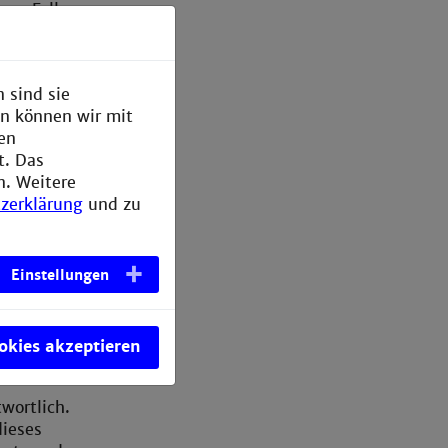
sem Fall
iversität
h-
 sind sie
en können wir mit
den
t. Das
n. Weitere
zerklärung
und zu
et, die
Einstellungen
us dem
ann. Diese
Nicht-
titut für
ookies akzeptieren
twortlich.
dieses