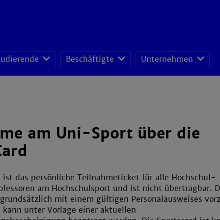
tudierende
Beschäftigte
Unternehmen
fessoren-Lehrveranstaltungsplan
sonal- und Organisationsentwicklung
schafts- und Ressourcenmanagement
hme am Uni-Sport über die
Card
 ist das persönliche Teilnahmeticket für alle Hochschul-
ofessoren am Hochschulsport und ist nicht übertragbar. D
 grundsätzlich mit einem gültigen Personalausweises vor
 kann unter Vorlage einer aktuellen