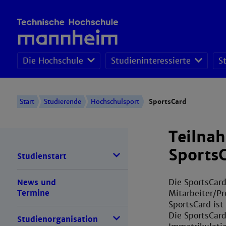
Die Hochschule
Studieninteressierte
S
Pro
Per
Wirt
Start
Studierende
Hochschulsport
SportsCard
Teilna
Sports
Studienstart
Die SportsCard
News und
Mitarbeiter/Pr
Termine
SportsCard ist
Die SportsCard
Studienorganisation