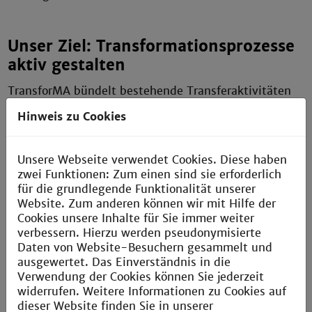
Unser Ziel: Transformationsprozesse
aktiv gestalten
TransforMA bündelt bestehende Transferaktivitäten
und -netzwerke der beteiligten Hochschulen (
Hinweis zu Cookies
Uni Mannheim
) und nutzt sie als Katalysator für
die Ausweitung der Verbindungen zwischen
Hochschulen, Wirtschaft und Gesellschaft. So wird
Unsere Webseite verwendet Cookies. Diese haben
Transfer zu einem gelebten, rekursiven
zwei Funktionen: Zum einen sind sie erforderlich
Austauschprozess, der die großen
für die grundlegende Funktionalität unserer
Transformationsprozesse unserer Zeit aufgreift und
Website. Zum anderen können wir mit Hilfe der
sie aktiv gestalten hilft.
Cookies unsere Inhalte für Sie immer weiter
verbessern. Hierzu werden pseudonymisierte
Daten von Website-Besuchern gesammelt und
Sprechen Sie uns an
ausgewertet. Das Einverständnis in die
Verwendung der Cookies können Sie jederzeit
widerrufen. Weitere Informationen zu Cookies auf
Kristiane Seidel
(Verbundkoordinatorin)
dieser Website finden Sie in unserer