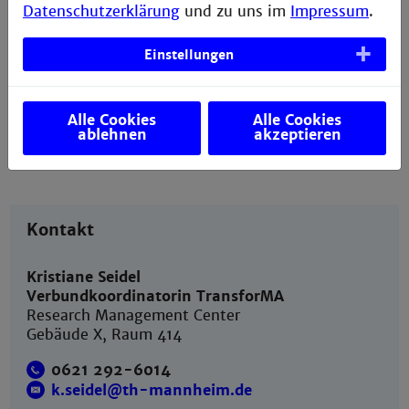
Datenschutzerklärung
und zu uns im
Impressum
.
0621 292-6014
Valerie Siobhán Riebel
(Innovationsmanagerin)
Einstellungen
0621 292-6382
Alle Cookies
Alle Cookies
ablehnen
akzeptieren
Kontakt
Kristiane Seidel
Verbundkoordinatorin TransforMA
Research Management Center
Gebäude X, Raum 414
0621 292-6014
k.seidel@th-mannheim.de