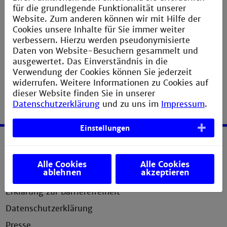
man
hier
.
für die grundlegende Funktionalität unserer
Website. Zum anderen können wir mit Hilfe der
Cookies unsere Inhalte für Sie immer weiter
Hinweis: Auf dieser Veranstaltung werden Foto-
verbessern. Hierzu werden pseudonymisierte
und Bildaufnahmen gemacht, die wir für die
Daten von Website-Besuchern gesammelt und
Berichterstattung zur Veranstaltung verwenden.
ausgewertet. Das Einverständnis in die
Verwendung der Cookies können Sie jederzeit
widerrufen. Weitere Informationen zu Cookies auf
dieser Website finden Sie in unserer
Datenschutzerklärung
und zu uns im
Impressum
.
Einstellungen
Service
Alle Cookies
Alle Cookies
ablehnen
akzeptieren
Impressum
Erklärung zur Barrierefreiheit
Datenschutzerklärung
Presse