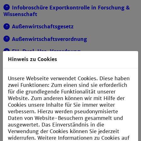
Infobroschüre Exportkontrolle in Forschung &
Wissenschaft
Außenwirtschaftsgesetz
Außenwirtschaftsverordnung
EU-Dual-Use-Verordnung
Hinweis zu Cookies
Arbeitshilfe Stichwortverzeichnis Güterlisten
Länderbezogene Embargomaßnahmen
Unsere Webseite verwendet Cookies. Diese haben
zwei Funktionen: Zum einen sind sie erforderlich
Personenbezogene Embargomaßnahmen
für die grundlegende Funktionalität unserer
Website. Zum anderen können wir mit Hilfe der
Cookies unsere Inhalte für Sie immer weiter
Weiterführende Informationen
verbessern. Hierzu werden pseudonymisierte
Daten von Website-Besuchern gesammelt und
Bundesamt für Wirtschaft und Ausfuhrkontrolle
ausgewertet. Das Einverständnis in die
Verwendung der Cookies können Sie jederzeit
US-(Re-)Exportkontrollrecht, erläutert durch
widerrufen. Weitere Informationen zu Cookies auf