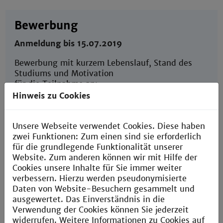
Bewerbung
Anmeldung bis 15.07.2019
Bewerbung mit kurzem Lebenslauf, Stand des
Studiums und Motivation
für die Teilnahme an:
Hinweis zu Cookies
Konanz-Stiftung
c/o Lutz Fischer-Klimaschewski
Career Center
Unsere Webseite verwendet Cookies. Diese haben
Technische Hochschule Mannheim
zwei Funktionen: Zum einen sind sie erforderlich
Paul-Wittsack-Straße 10
für die grundlegende Funktionalität unserer
68163 Mannheim
Website. Zum anderen können wir mit Hilfe der
Cookies unsere Inhalte für Sie immer weiter
E-Mail
verbessern. Hierzu werden pseudonymisierte
career@th-mannheim.de
Daten von Website-Besuchern gesammelt und
ausgewertet. Das Einverständnis in die
Veranstaltungsort
Verwendung der Cookies können Sie jederzeit
Technische Hochschule Mannheim
widerrufen. Weitere Informationen zu Cookies auf