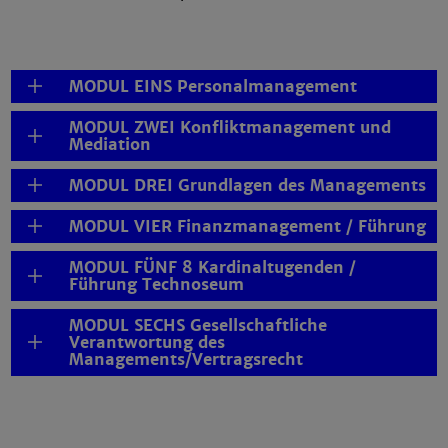
MODUL EINS Personalmanagement
MODUL ZWEI Konfliktmanagement und
Mediation
MODUL DREI Grundlagen des Managements
MODUL VIER Finanzmanagement / Führung
MODUL FÜNF 8 Kardinaltugenden /
Führung Technoseum
MODUL SECHS Gesellschaftliche
Verantwortung des
Managements/Vertragsrecht