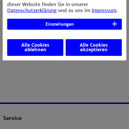
(Abendveranstaltungen: John Deere Forum,
dieser Website finden Sie in unserer
Technoseum)
Datenschutzerklärung
und zu uns im
Impressum
.
Einstellungen
Alle Cookies
Alle Cookies
ablehnen
akzeptieren
Flyer Konanz 2019 (PDF)
Service