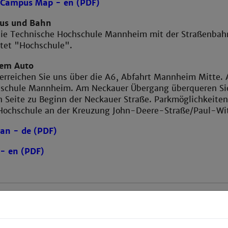
Campus Map - en (PDF)
Bus und Bahn
 die Technische Hochschule Mannheim mit der Straßenbahn
utet "Hochschule".
dem Auto
erreichen Sie uns über die A6, Abfahrt Mannheim Mitte. 
schule Mannheim. Am Neckauer Übergang überqueren Sie 
n Seite zu Beginn der Neckauer Straße. Parkmöglichkeiten
 Hochschule an der Kreuzung John-Deere-Straße/Paul-Wi
an - de (PDF)
 - en (PDF)