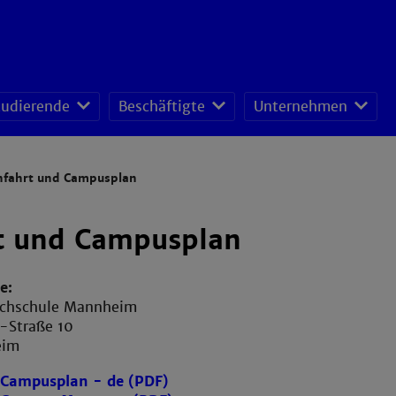
tudierende
Beschäftigte
Unternehmen
fessoren-Lehrveranstaltungsplan
sonal- und Organisationsentwicklung
schafts- und Ressourcenmanagement
nfahrt und Campusplan
t und Campusplan
e:
ochschule Mannheim
-Straße 10
heim
Campusplan - de (PDF)