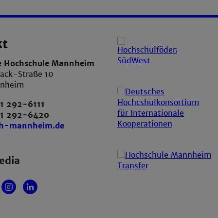
kt
e Hochschule Mannheim
ack-Straße 10
nnheim
1 292-6111
21 292-6420
th-mannheim.de
edia