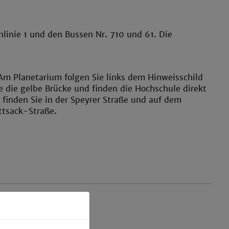
linie 1 und den Bussen Nr. 710 und 61. Die
Am Planetarium folgen Sie links dem Hinweisschild
die gelbe Brücke und finden die Hochschule direkt
 finden Sie in der Speyrer Straße und auf dem
ttsack-Straße.