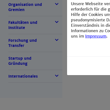
Unsere Webseite ver
Organisation und
erforderlich für di
Gremien
Hilfe der Cookies un
pseudonymisierte D
Fakultäten und
Einverständnis in d
Institute
Informationen zu Co
uns im
Impressum
.
Forschung und
Transfer
Startup und
Gründung
Internationales