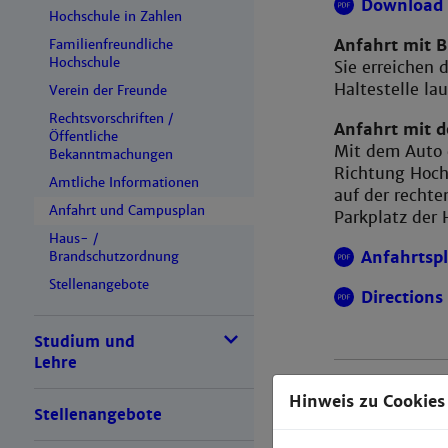
Download 
Hochschule in Zahlen
Anfahrt mit 
Familienfreundliche
Hochschule
Sie erreichen
Haltestelle la
Verein der Freunde
Rechtsvorschriften /
Anfahrt mit 
Öffentliche
Mit dem Auto 
Bekanntmachungen
Richtung Hoch
Amtliche Informationen
auf der rechte
Anfahrt und Campusplan
Parkplatz der
Haus- /
Anfahrtspl
Brandschutzordnung
Stellenangebote
Directions
Studium und
Lehre
Hinweis zu Cookies
Stellenangebote