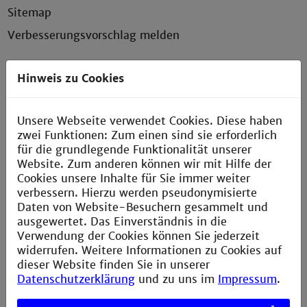
Sitemap
Verbesserungsvorschlag melden
Hinweis zu Cookies
Kontakt
Unsere Webseite verwendet Cookies. Diese haben
Technische Hochschule Mannheim
zwei Funktionen: Zum einen sind sie erforderlich
Paul-Wittsack-Straße 10
für die grundlegende Funktionalität unserer
68163 Mannheim
Website. Zum anderen können wir mit Hilfe der
Cookies unsere Inhalte für Sie immer weiter
+49 621 292-6111
verbessern. Hierzu werden pseudonymisierte
+49 621 292-6420
Daten von Website-Besuchern gesammelt und
info@th-mannheim.de
ausgewertet. Das Einverständnis in die
Verwendung der Cookies können Sie jederzeit
widerrufen. Weitere Informationen zu Cookies auf
Social Media
dieser Website finden Sie in unserer
Datenschutzerklärung
und zu uns im
Impressum
.