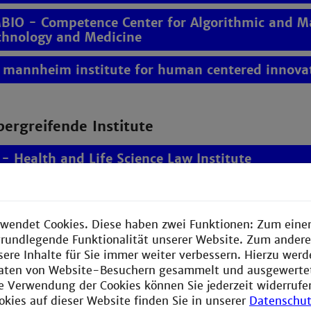
IO - Competence Center for Algorithmic and Ma
chnology and Medicine
 mannheim institute for human centered innova
bergreifende Institute
 - Health and Life Science Law Institute
te
wendet Cookies. Diese haben zwei Funktionen: Zum einen
e grundlegende Funktionalität unserer Website. Zum ander
ute for Security and Safety
sere Inhalte für Sie immer weiter verbessern. Hierzu wer
aten von Website-Besuchern gesammelt und ausgewerte
ie Verwendung der Cookies können Sie jederzeit widerrufe
okies auf dieser Website finden Sie in unserer
Datenschut