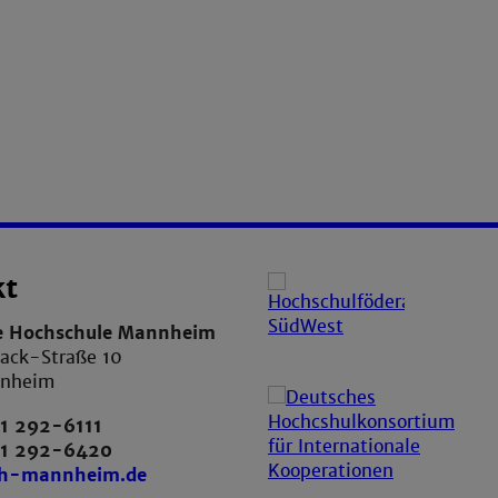
kt
e Hochschule Mannheim
ack-Straße 10
nnheim
1 292-6111
21 292-6420
th-mannheim.de