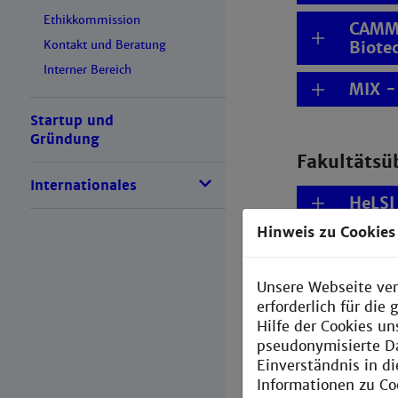
Ethikkommission
CAMMB
Kontakt und Beratung
Biote
Interner Bereich
MIX -
Startup und
Gründung
Fakultätsü
Internationales
HeLSI
Hinweis zu Cookies
An-Institu
Unsere Webseite ver
erforderlich für di
Instit
Hilfe der Cookies un
pseudonymisierte D
Einverständnis in d
Informationen zu Co