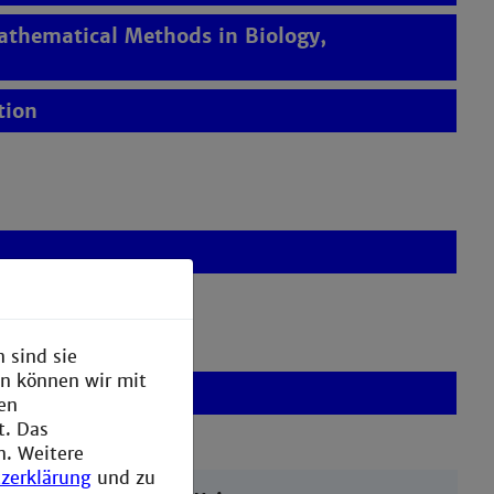
thematical Methods in Biology,
tion
 sind sie
en können wir mit
den
t. Das
n. Weitere
zerklärung
und zu