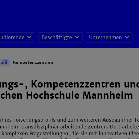
tudierende
Beschäftigte
Unternehmen
fessoren-Lehrveranstaltungsplan
sonal- und Organisationsentwicklung
schafts- und Ressourcenmanagement
ofil
Kompetenzzentren
ungs-, Kompetenzzentren und
schen Hochschule Mannheim
ihres Forschungsprofils und zum weiteren Ausbau ihrer 
nnheim transdisziplinär arbeitende Zentren. Dort arbeit
komplexen Fragestellungen, die sie mit innovativen Idee