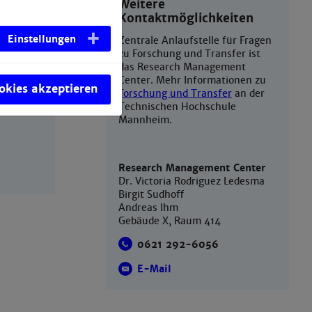
Weitere
Kontaktmöglichkeiten
erung
Einstellungen
Zentrale Anlaufstelle für Fragen
zu Forschung und Transfer ist
das Research Management
Center. Mehr Informationen zu
ookies akzeptieren
Forschung und Transfer
an der
Technischen Hochschule
Mannheim.
Research Management Center
Dr. Victoria Rodriguez Ledesma
Birgit Sudhoff
Andreas Ihm
Gebäude X, Raum 414
0621 292-6056
E-Mail