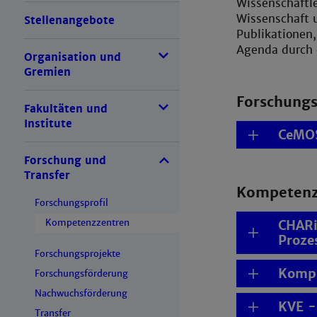
Wissenschaftle
Wissenschaft u
Stellenangebote
Publikationen,
Agenda durch d
Organisation und
Gremien
Forschung
Fakultäten und
Institute
CeMOS
Forschung und
Transfer
Kompetenz
Forschungsprofil
Kompetenzzentren
CHARi
Proze
Forschungsprojekte
Kompe
Forschungsförderung
Nachwuchsförderung
KVE -
Transfer