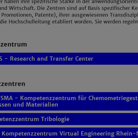
r haben ihre spezifische Stärke in der anwendungsorient
nd Wirtschaft. Die Zentren sind auf Basis spezifischer Ke
 Promotionen, Patente), ihrer ausgewiesenen Transdiszip
ie Hochschulleitung etabliert worden. Sie werden regelm
szentrum
 - Research and Transfer Center
zentren
SMA - Kompetenzzentrum für Chemometriegestü
ssen und Materialien
tenzzentrum Tribologie
 Kompetenzzentrum Virtual Engineering Rhein-