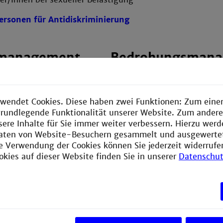
rsonen für Antidiskriminierung
tmanagement
Bedrohungsman
 normal und wir alle
Das Bedrohungsmanagement 
e schränken ein und
Sie kontaktieren, wenn Sie e
tend. Gleichzeitig bieten
folgenden oder ein anderes
wendet Cookies. Diese haben zwei Funktionen: Zum einen
 zur
bedrohliches Verhalten beo
e grundlegende Funktionalität unserer Website. Zum ander
cklung, persönlich als
oder diesem selbst ausgesetz
sere Inhalte für Sie immer weiter verbessern. Hierzu wer
.
aten von Website-Besuchern gesammelt und ausgewerte
Jede Form körperlicher G
ie Verwendung der Cookies können Sie jederzeit widerrufe
 Konflikte zu bearbeiten
okies auf dieser Website finden Sie in unserer
Datenschut
m Lösungen zu suchen.
Gewaltandrohung (egal o
cht es dazu
schriftlich oder mündlich
 von außen.
Mitbringen oder Zeigen 
en Sie mit
Extremer Ausdruck von
 Angeboten
Gewaltphantasien