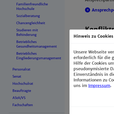
Familienfreundliche
Hochschule
Ansprechpe
Sozialberatung
Chancengleichheit
Konflik
Studieren mit
Behinderung
Hinweis zu Cookies
Konflikte sind
Betriebliches
kennen das: si
Gesundheitsmanagement
sind oft belas
Unsere Webseite ver
Betriebliches
sie die Chance
erforderlich für di
Eingliederungsmanagement
(Weiter-)Entwi
Hilfe der Cookies un
auch beruflich
pseudonymisierte D
Personalrat
Einverständnis in d
Senat
Es lohnt sich,
Informationen zu Co
und gemeinsa
Hochschulrat
uns im
Impressum
.
Manchmal brau
Beauftragte
Unterstützung
AStA/VS
Wir unterstütz
Fachschaften
verschiedenen