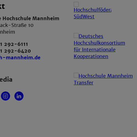
kt
e Hochschule Mannheim
ack-Straße 10
nnheim
1 292-6111
21 292-6420
th-mannheim.de
edia