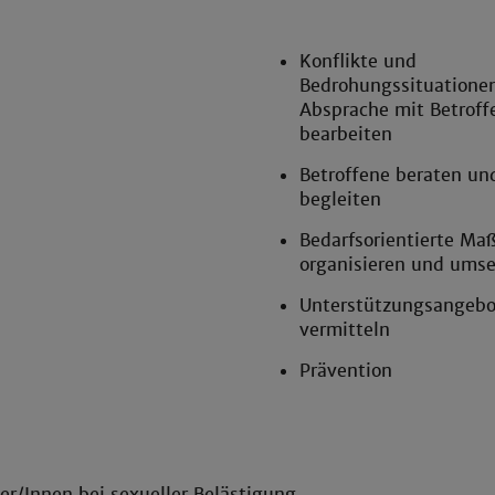
Konflikte und
Bedrohungssituationen
Absprache mit Betroff
bearbeiten
Betroffene beraten un
begleiten
Bedarfsorientierte M
organisieren und ums
Unterstützungsangebo
vermitteln
Prävention
r/Innen bei sexueller Belästigung