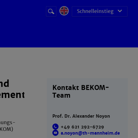
Suchbegriff
Suche
Schnelleinstieg
starten
nd
Kontakt BEKOM-
ement
Team
Prof. Dr. Alexander Noyon
hungs-
+49 621 292-6729
EKOM)
a.noyon@th-mannheim.de