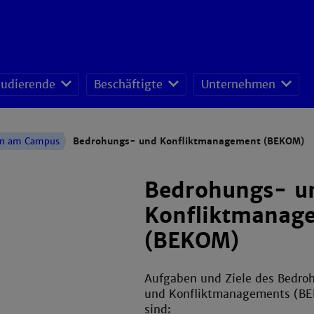
tudierende
Beschäftigte
Unternehmen
fessoren-Lehrveranstaltungsplan
sonal- und Organisationsentwicklung
schafts- und Ressourcenmanagement
n am Campus
Bedrohungs- und Konfliktmanagement (BEKOM)
Bedrohungs- u
Konfliktmanag
(BEKOM)
Aufgaben und Ziele des Bedro
und Konfliktmanagements (B
sind: