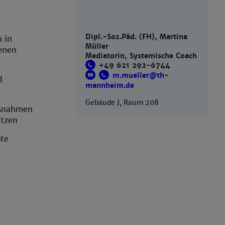
Dipl.-Soz.Päd. (FH), Martina
 in
Müller
enen
Mediatorin, Systemische Coach
+49 621 292-6744
m.mueller@th-
d
mannheim.de
Gebäude J, Raum 208
aßnahmen
etzen
te