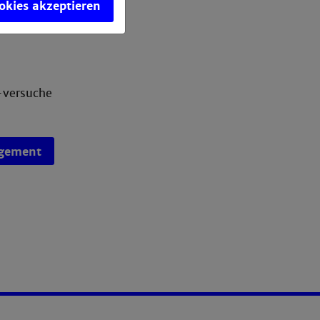
ookies akzeptieren
nd
-versuche
gement