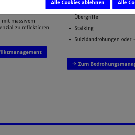
Alle Cookies ablehnen
Alle C
roduktiv zu bearbeiten
Sexuelle Belästigungen u
Übergriffe
n mit massivem
enzial zu reflektieren
Stalking
Suizidandrohungen oder 
fliktmanagement
Zum Bedrohungsmana