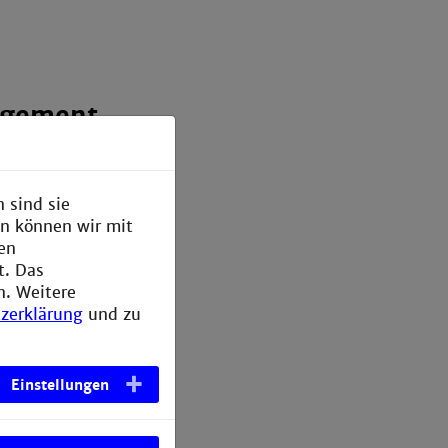
agement
sollten
ines der
 sind sie
bachten
en können wir mit
t sind:
den
t. Das
ewalt
n. Weitere
zerklärung
und zu
b
)
Einstellungen
von Waffen