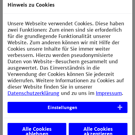
Hinweis zu Cookies
Unsere Webseite verwendet Cookies. Diese haben
Hochschule Mannheim Transfer gGmbH
zwei Funktionen: Zum einen sind sie erforderlich
für die grundlegende Funktionalität unserer
Website. Zum anderen können wir mit Hilfe der
Cookies unsere Inhalte für Sie immer weiter
Die Transfer gGmbH vermittelt und koordiniert
verbessern. Hierzu werden pseudonymisierte
Projektaufträge zu Forschung und Entwicklung
Daten von Website-Besuchern gesammelt und
zwischen Unternehmen der Wirtschaft und
ausgewertet. Das Einverständnis in die
Forschungsaktiven der Hochschule.
Verwendung der Cookies können Sie jederzeit
widerrufen. Weitere Informationen zu Cookies auf
Mehr Information
dieser Website finden Sie in unserer
Datenschutzerklärung
und zu uns im
Impressum
.
Einstellungen
inno.space ist der Kreativraum und Makerspace
Alle Cookies
Alle Cookies
ablehnen
akzeptieren
der Technischen Hochschule Mannheim.