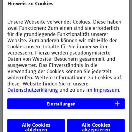
Hinweis zu Cookies
Nachhaltigkeit und Prozessoptimierung
Unsere Webseite verwendet Cookies. Diese haben
zwei Funktionen: Zum einen sind sie erforderlich
für die grundlegende Funktionalität unserer
Bachelor
Website. Zum anderen können wir mit Hilfe der
Cookies unsere Inhalte für Sie immer weiter
Chemische Technik*
verbessern. Hierzu werden pseudonymisierte
Daten von Website-Besuchern gesammelt und
Nachhaltige Technische Prozesse*
ausgewertet. Das Einverständnis in die
Verwendung der Cookies können Sie jederzeit
Verfahrenstechnik*
widerrufen. Weitere Informationen zu Cookies auf
dieser Website finden Sie in unserer
e
International Engineering
(nur im
Datenschutzerklärung
und zu uns im
Impressum
.
Sommersemester)
Einstellungen
Deutsch-Französisches
Studienprogramm Verfahrens- und
f
Chemietechnik
Alle Cookies
Alle Cookies
ablehnen
akzeptieren