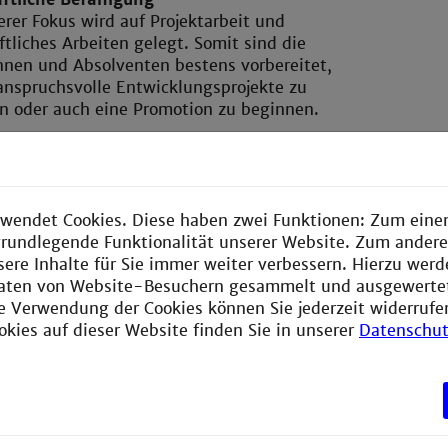
rer Fokus wird auf Projektarbeit und
tliches Arbeiten gelegt. Somit sind die
nnen und Absolventen bestens vorbereitet,
anspruchsvolle Entwicklungsprojekte zu
 oder auch eine Promotion zu beginnen.
d persönliche Kompetenzen
it, Fertigkeiten zur Präsentation von
en sowie Kommunikationstechniken. Diese
ben dem Fachwissen im Arbeitsalltag eines
wendet Cookies. Diese haben zwei Funktionen: Zum einen
eine wichtige Rolle.
e grundlegende Funktionalität unserer Website. Zum ander
sere Inhalte für Sie immer weiter verbessern. Hierzu wer
aten von Website-Besuchern gesammelt und ausgewerte
ie Verwendung der Cookies können Sie jederzeit widerrufe
okies auf dieser Website finden Sie in unserer
Datenschut
Fachhochschulstudium
Stud
hulstudium ist völlig anders konzipiert als
In dem
einer Universität. Es ist charakterisiert
theoret