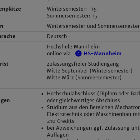
enplätze
Wintersemester: 15
Sommersemester: 15
nn
Wintersemester und Sommersemester
prache
Deutsch
Hochshule Mannheim
online via
HS-Mannheim
ist
zulassungsfreier Studiengang
Mitte September (Wintersemester)
Mitte März (Sommersemester)
Hochschulabschluss (Diplom oder Bac
ngen
oder gleichwertiger Abschluss
Studium aus den Bereichen Mechatro
Elektrotechnik oder Maschinenbau mi
210 Credits
bei Abweichungen ggf. Zulassung unt
Auflagen