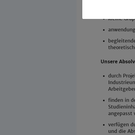
durch:
kleine Gru
anwendungs
begleitend
theoretisch
Unsere Absol
durch Proje
Industrieu
Arbeitgebe
finden in d
Studieninh
angepasst 
verfügen du
und die Abs