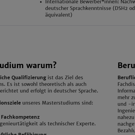
Internationale Bewerber*innen: Nach
deutscher Sprachkenntnisse (DSH2 od
äquivalent)
tudium warum?
Beru
liche Qualifizierung
ist das Ziel des
Berufl
. Es ist sowohl theoretisch als auch
Fachdis
erichtet und erfolgt in deutscher Sprache.
Informa
mehr z
ionsziele
unseres Masterstudiums sind:
und -in
Ingeni
e Fachkompetenz
nahezu 
ngenieurtätigkeit als technischer Experte.
nachge
Bezahlu
ftliche Befähigung