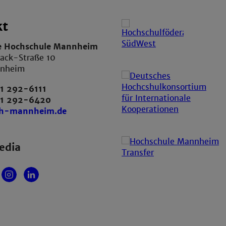
kt
e Hochschule Mannheim
ack-Straße 10
nnheim
1 292-6111
21 292-6420
th-mannheim.de
edia