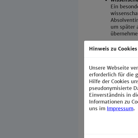
Ein besonde
wissenschaf
Absolventi
um später 
übernehmen
soziale un
Hinweis zu Cookies
Teamfähigke
Ergebnisss
spielen ne
Unsere Webseite ver
Ingenieurs 
erforderlich für di
Hilfe der Cookies un
pseudonymisierte D
Einverständnis in d
Informationen zu Co
uns im
Impressum
.
Vorteil 
Ein Fachhochsc
ein Studium an 