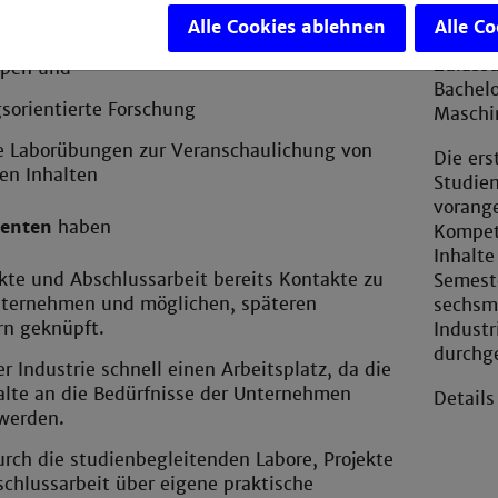
hochakt
Alle Cookies ablehnen
Alle C
Cybers
Zulass
ppen und
Bachel
orientierte Forschung
Maschi
e Laborübungen zur Veranschaulichung von
Die ers
en Inhalten
Studie
vorang
venten
haben
Kompet
Inhalte
kte und Abschlussarbeit bereits Kontakte zu
Semeste
nternehmen und möglichen, späteren
sechsmo
rn geknüpft.
Indust
durchg
er Industrie schnell einen Arbeitsplatz, da die
alte an die Bedürfnisse der Unternehmen
Details
werden.
rch die studienbegleitenden Labore, Projekte
chlussarbeit über eigene praktische