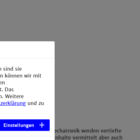
 sind sie
en können wir mit
den
t. Das
n. Weitere
zerklärung
und zu
ienverlauf
Einstellungen
 Masterstudiengang Mechatronik werden vertiefte
ische mechatronische Inhalte vermittelt aber auch