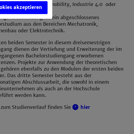
uelle Themen wie e-mobility, Industrie 4.0 oder
ookies akzeptieren
ecurity behandelt.
ungsvoraussetzung ist ein abgeschlossenes
orstudium aus den Bereichen Mechatronik,
nenbau oder Elektrotechnik.
ten beiden Semester in diesem dreisemestrigen
ngang dienen der Vertiefung und Erweiterung der im
egangenen Bachelorstudiengang erworbenen
enzen. Projekte zur Anwendung der theoretischen
 gehören ebenfalls zu den Modulen der ersten beiden
r. Das dritte Semester besteht aus der
natigen Abschlussarbeit, die sowohl in einem
rieunternehmen als auch an der Hochschule
eführt werden kann.
 zum Studienverlauf finden Sie
hier