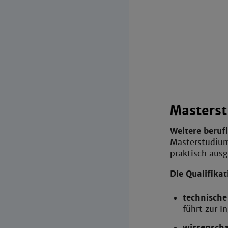
Masters
Weitere beruf
Masterstudiums
praktisch ausg
Die Qualifikat
technisch
führt zur I
wissenscha