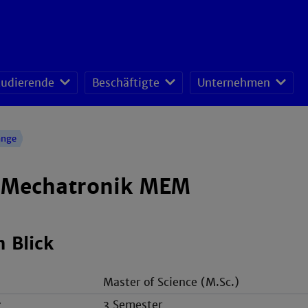
tudierende
Beschäftigte
Unternehmen
fessoren-Lehrveranstaltungsplan
sonal- und Organisationsentwicklung
schafts- und Ressourcenmanagement
änge
 Mechatronik MEM
n Blick
Master of Science (M.Sc.)
r
3 Semester