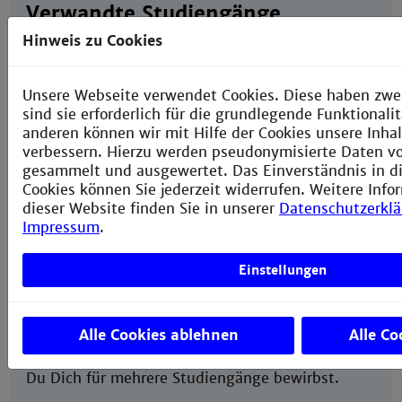
Verwandte Studiengänge
Hinweis zu Cookies
Bachelor Informationstechnik/ Elektronik
Bachelor Medizintechnik
Bachelor Technische Informatik
Unsere Webseite verwendet Cookies. Diese haben zwe
sind sie erforderlich für die grundlegende Funktional
anderen können wir mit Hilfe der Cookies unsere Inhal
verbessern. Hierzu werden pseudonymisierte Daten 
gesammelt und ausgewertet. Das Einverständnis in d
Bitte beachten:
Cookies können Sie jederzeit widerrufen. Weitere Info
Für den Studiengang
KI-
dieser Website finden Sie in unserer
Datenschutzerkl
Ingenieurwissenschaften
stehen zum
Impressum
.
Wintersemester
30 Studienplätze
zur Verfügung.
Auch in den Studiengängen
Technische
Einstellungen
Informatik
sowie
Medizintechnik
ist die
Anwendung von KI-Methoden Teil der
Ausbildung. Du erhöhst die Chance auf einen
Alle Cookies ablehnen
Alle Co
Studienplatz im Fachbereich Informationstechnik
an der Technischen Hochschule Mannheim, wenn
Du Dich für mehrere Studiengänge bewirbst.