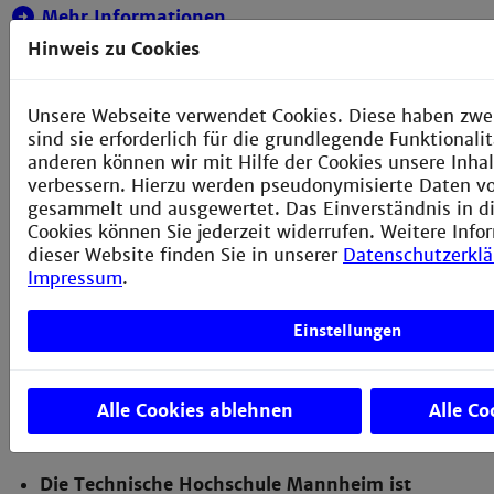
Mehr Informationen
Hinweis zu Cookies
Unsere Webseite verwendet Cookies. Diese haben zwe
sind sie erforderlich für die grundlegende Funktional
Downloads
anderen können wir mit Hilfe der Cookies unsere Inhal
verbessern. Hierzu werden pseudonymisierte Daten 
Modulhandbuch (PDF)
gesammelt und ausgewertet. Das Einverständnis in d
Cookies können Sie jederzeit widerrufen. Weitere Info
Studien- und Prüfungsordnung
dieser Website finden Sie in unserer
Datenschutzerkl
Impressum
.
Diploma Supplement (PDF)
Einstellungen
Akkreditierung
Alle Cookies ablehnen
Alle Co
Mannheim als Studienort
Die Technische Hochschule Mannheim ist