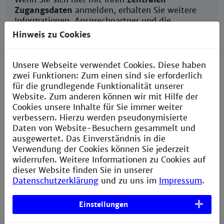
Zugangsdaten
anmelden, erhalten Sie weitere
Informationen, Ansprechpartner und die
Zugangsdaten.
Hinweis zu Cookies
Unsere Webseite verwendet Cookies. Diese haben
zwei Funktionen: Zum einen sind sie erforderlich
Benutzeranmeldung
für die grundlegende Funktionalität unserer
Bitte geben Sie Ihren Benutzernamen und Ihr
Website. Zum anderen können wir mit Hilfe der
Passwort ein, um sich an der Website anzumelden.
Cookies unsere Inhalte für Sie immer weiter
verbessern. Hierzu werden pseudonymisierte
Daten von Website-Besuchern gesammelt und
ausgewertet. Das Einverständnis in die
Benutzername:
Verwendung der Cookies können Sie jederzeit
widerrufen. Weitere Informationen zu Cookies auf
dieser Website finden Sie in unserer
Passwort:
Datenschutzerklärung
und zu uns im
Impressum
.
Anmelden
Einstellungen