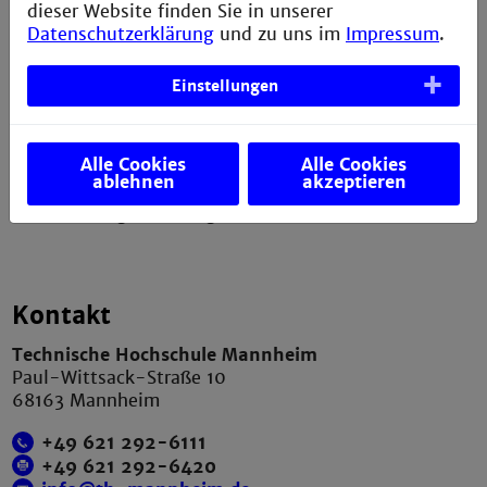
dieser Website finden Sie in unserer
Erklärung zur Barrierefreiheit
Datenschutzerklärung
und zu uns im
Impressum
.
Datenschutzerklärung
Einstellungen
Presse
Anfahrt und Campusplan
Alle Cookies
Alle Cookies
Sitemap
ablehnen
akzeptieren
Verbesserungsvorschlag melden
Kontakt
Technische Hochschule Mannheim
Paul-Wittsack-Straße 10
68163 Mannheim
+49 621 292-6111
+49 621 292-6420