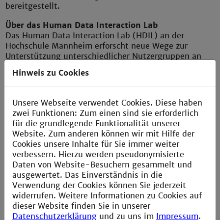
bereitgestellt.
Über das Human Data Interaction Lab
Das Human Data Interaction Lab (HDIL) an der
Hochschule Mannheim erforscht neue Wege zur
Unterstützung unterschiedlicher Nutzergruppen an
der Schnittstelle von menschenzentriertem Design
Hinweis zu Cookies
und datengetriebener Analyse.
Forschungsschwerpunkte sind ästhetische und
alltagsnahe Visualisierung, Interaktionsdesign und
Unsere Webseite verwendet Cookies. Diese haben
Usability sowie Datenkompetenz und
zwei Funktionen: Zum einen sind sie erforderlich
Datenvisualisierungsaktivitäten.
für die grundlegende Funktionalität unserer
Website. Zum anderen können wir mit Hilfe der
Über das Fachgebiet Digitalisierung, Visualisierung
Cookies unsere Inhalte für Sie immer weiter
und Monitoring in der Raumplanung
verbessern. Hierzu werden pseudonymisierte
Das Fachgebiet beschäftigt sich in Lehre und
Daten von Website-Besuchern gesammelt und
Forschung mit Digitalisierung als
ausgewertet. Das Einverständnis in die
Querschnittsaufgabe und Herausforderung,
Verwendung der Cookies können Sie jederzeit
mit digitalen, analogen und hybriden Werkzeugen
widerrufen. Weitere Informationen zu Cookies auf
und Methoden sowie deren Bedeutung für die
dieser Website finden Sie in unserer
räumliche Planung von der Quartiersebene bis zur
Datenschutzerklärung
und zu uns im
Impressum
.
Metropolregion. Visualisierung – Verbildlichung –