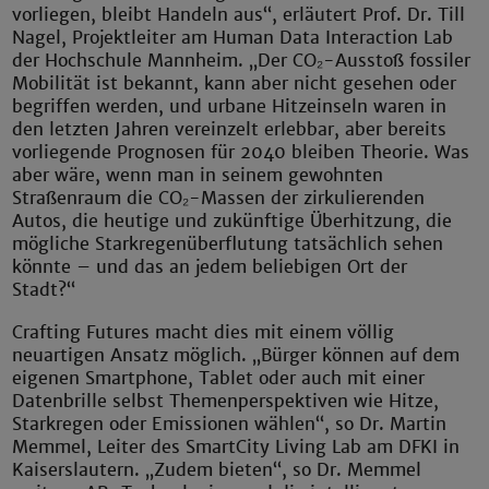
vorliegen, bleibt Handeln aus“, erläutert Prof. Dr. Till
Nagel, Projektleiter am Human Data Interaction Lab
der Hochschule Mannheim. „Der CO₂-Ausstoß fossiler
Mobilität ist bekannt, kann aber nicht gesehen oder
begriffen werden, und urbane Hitzeinseln waren in
den letzten Jahren vereinzelt erlebbar, aber bereits
vorliegende Prognosen für 2040 bleiben Theorie. Was
aber wäre, wenn man in seinem gewohnten
Straßenraum die CO₂-Massen der zirkulierenden
Autos, die heutige und zukünftige Überhitzung, die
mögliche Starkregenüberflutung tatsächlich sehen
könnte – und das an jedem beliebigen Ort der
Stadt?“
Crafting Futures macht dies mit einem völlig
neuartigen Ansatz möglich. „Bürger können auf dem
eigenen Smartphone, Tablet oder auch mit einer
Datenbrille selbst Themenperspektiven wie Hitze,
Starkregen oder Emissionen wählen“, so Dr. Martin
Memmel, Leiter des SmartCity Living Lab am DFKI in
Kaiserslautern. „Zudem bieten“, so Dr. Memmel