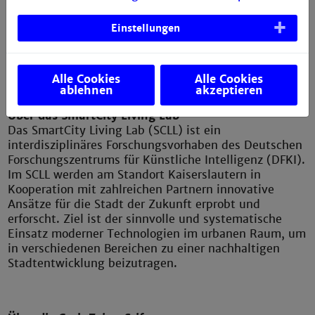
spielt dabei für Kommunikation und Vermittlung eine
Einstellungen
wesentliche Rolle. Daher liegt ein Schwerpunkt auf
Planungsmethoden, die dabei helfen, sich in Analyse,
Konzept und Monitoring ein möglichst gutes und zur
Problem- bzw. Aufgabenstellung passendes Bild zu
Alle Cookies
Alle Cookies
machen.
ablehnen
akzeptieren
Über das SmartCity Living Lab
Das SmartCity Living Lab (SCLL) ist ein
interdisziplinäres Forschungsvorhaben des Deutschen
Forschungszentrums für Künstliche Intelligenz (DFKI).
Im SCLL werden am Standort Kaiserslautern in
Kooperation mit zahlreichen Partnern innovative
Ansätze für die Stadt der Zukunft erprobt und
erforscht. Ziel ist der sinnvolle und systematische
Einsatz moderner Technologien im urbanen Raum, um
in verschiedenen Bereichen zu einer nachhaltigen
Stadtentwicklung beizutragen.