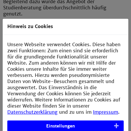
Begleitend dazu wurde das Angebot der
Studienberatung überdurchschnittlich häufig
genutzt.
Schnupperstudierende stellten sich ihren
Hinweis zu Cookies
Stundenplan im Baukastenprinzip selbst zusammen
Zuvor hatten sich die Studieninteressierte ihren
Unsere Webseite verwendet Cookies. Diese haben
individuellen Stundenplan aus den Studienrichtungen
zwei Funktionen: Zum einen sind sie erforderlich
Technik, Informatik und Wirtschaft sowie Gestaltung
für die grundlegende Funktionalität unserer
und Soziale Arbeit aus einem Angebot von je ca. 150
Website. Zum anderen können wir mit Hilfe der
Einzelveranstaltungen für Rheinland-Pfalz und
Cookies unsere Inhalte für Sie immer weiter
Baden-Württemberg zusammengestellt. Auf dem
verbessern. Hierzu werden pseudonymisierte
Programm standen neben Vorlesungen und
Daten von Website-Besuchern gesammelt und
Studienberatungsterminen Workshops,
ausgewertet. Das Einverständnis in die
Laborvorführungen, Campusführungen und die
Verwendung der Cookies können Sie jederzeit
Möglichkeit, Studierende zu begleiten.
widerrufen. Weitere Informationen zu Cookies auf
dieser Website finden Sie in unserer
Datenschutzerklärung
und zu uns im
Impressum
.
« zurück
Einstellungen