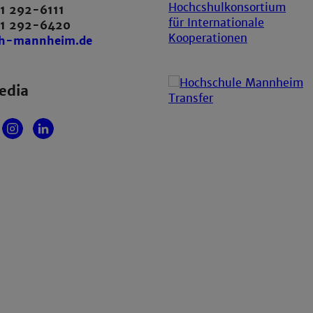
1 292-6111
21 292-6420
th-mannheim.de
edia