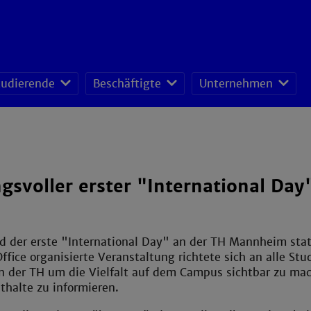
tudierende
Beschäftigte
Unternehmen
fessoren-Lehrveranstaltungsplan
sonal- und Organisationsentwicklung
schafts- und Ressourcenmanagement
svoller erster "International Da
d der erste "International Day" an der TH Mannheim stat
Office organisierte Veranstaltung richtete sich an alle St
n der TH um die Vielfalt auf dem Campus sichtbar zu mac
halte zu informieren.