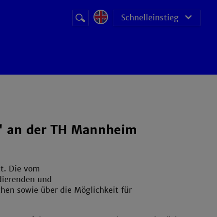
Suchbegriff
Suche
Schnelleinstieg
starten
y" an der TH Mannheim
t. Die vom
udierenden und
hen sowie über die Möglichkeit für