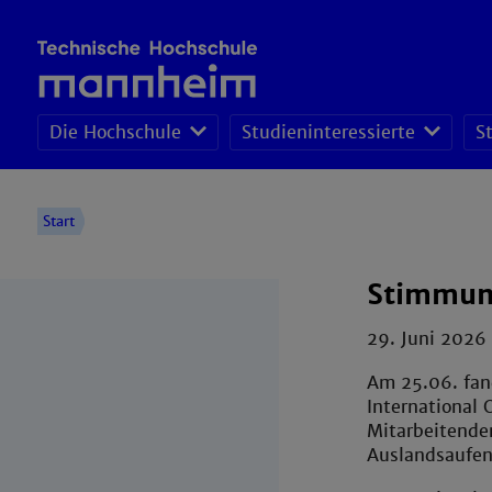
Die Hochschule
Studieninteressierte
S
Pro
Per
Wirt
Start
Stimmung
29. Juni 2026
Am 25.06. fan
International 
Mitarbeitende
Auslandsaufent